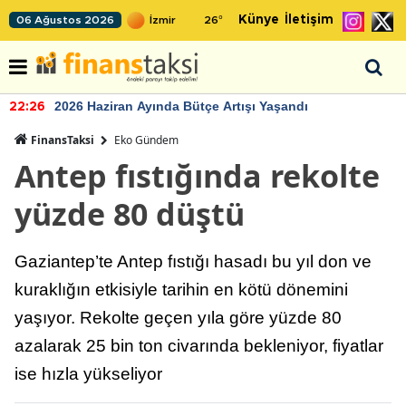
Künye
İletişim
06 Ağustos 2026
26
°
2026 Haziran Ayında Bütçe Artışı Yaşandı
22:26
FinansTaksi
Eko Gündem
Antep fıstığında rekolte
yüzde 80 düştü
Gaziantep’te Antep fıstığı hasadı bu yıl don ve
kuraklığın etkisiyle tarihin en kötü dönemini
yaşıyor. Rekolte geçen yıla göre yüzde 80
azalarak 25 bin ton civarında bekleniyor, fiyatlar
ise hızla yükseliyor