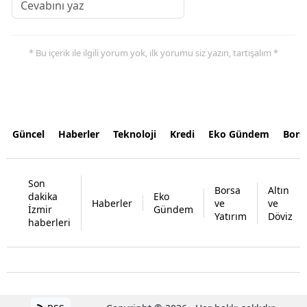
* Bu içerik ile ilgili yorum yok, ilk yorumu siz yazın, tartışalım *
Güncel
Haberler
Teknoloji
Kredi
Eko Gündem
Bors
Son
Borsa
Altın
dakika
Eko
Haberler
ve
ve
İzmir
Gündem
Yatırım
Döviz
haberleri