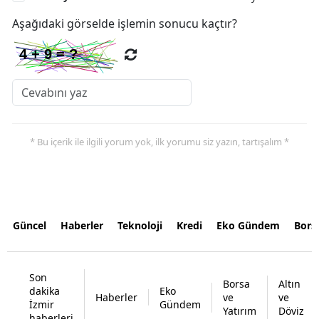
Aşağıdaki görselde işlemin sonucu kaçtır?
* Bu içerik ile ilgili yorum yok, ilk yorumu siz yazın, tartışalım *
Güncel
Haberler
Teknoloji
Kredi
Eko Gündem
Bors
Son
Borsa
Altın
dakika
Eko
Haberler
ve
ve
İzmir
Gündem
Yatırım
Döviz
haberleri