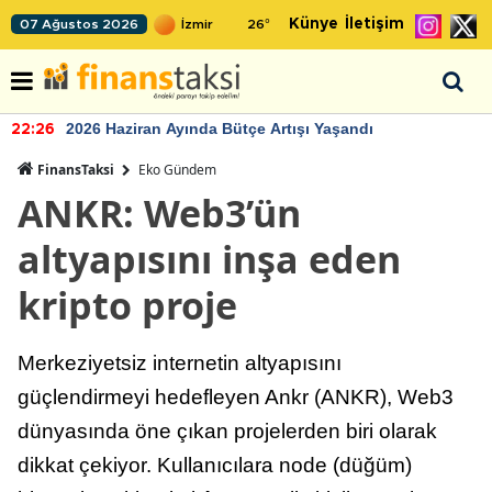
Künye
İletişim
07 Ağustos 2026
26
°
2026 Haziran Ayında Bütçe Artışı Yaşandı
22:26
FinansTaksi
Eko Gündem
ANKR: Web3’ün
altyapısını inşa eden
kripto proje
Merkeziyetsiz internetin altyapısını
güçlendirmeyi hedefleyen Ankr (ANKR), Web3
dünyasında öne çıkan projelerden biri olarak
dikkat çekiyor. Kullanıcılara node (düğüm)