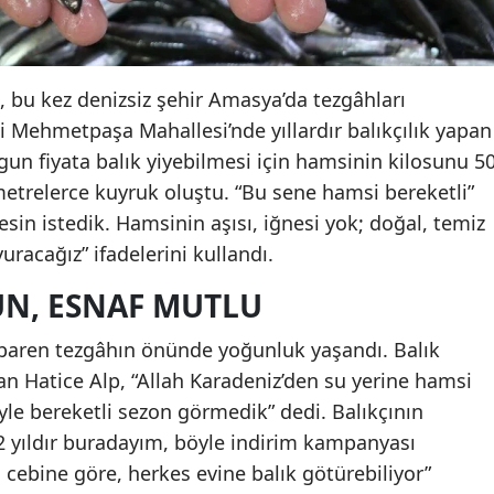
 bu kez denizsiz şehir Amasya’da tezgâhları
 Mehmetpaşa Mahallesi’nde yıllardır balıkçılık yapan
un fiyata balık yiyebilmesi için hamsinin kilosunu 5
etrelerce kuyruk oluştu. “Bu sene hamsi bereketli”
esin istedik. Hamsinin aşısı, iğnesi yok; doğal, temiz
uracağız” ifadelerini kullandı.
N, ESNAF MUTLU
ibaren tezgâhın önünde yoğunluk yaşandı. Balık
n Hatice Alp, “Allah Karadeniz’den su yerine hamsi
e bereketli sezon görmedik” dedi. Balıkçının
 yıldır buradayım, böyle indirim kampanyası
cebine göre, herkes evine balık götürebiliyor”