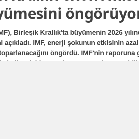
yümesini öngörüyo
MF), Birleşik Krallık'ta büyümenin 2026 yılı
 açıkladı. IMF, enerji şokunun etkisinin azal
oparlanacağını öngördü. IMF'nin raporuna gö
a istikrarlı bir toparlanma süreci yaşayabilir
Yayınlanma
16 Temmuz 2026 - 22:37