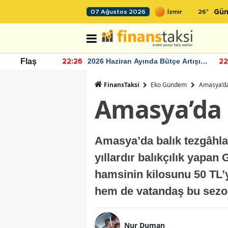
26
°
07 Ağustos 2026
Gün
r seviyesinin
2026 Haziran Ayında Bütçe Artışı
Flaş
22:26
22
Yaşandı
FinansTaksi
Eko Gündem
Amasya’da
Amasya’da 
Amasya’da balık tezgâhla
yıllardır balıkçılık yapan
hamsinin kilosunu 50 TL’
hem de vatandaş bu sezon
Nur Duman