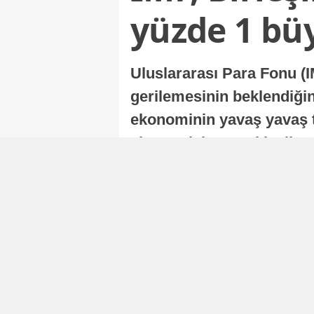
yüzde 1 bü
Uluslararası Para Fonu (I
gerilemesinin beklendiğini
ekonominin yavaş yavaş t
ekonomisi, sonraki yıllard
Nur Duman