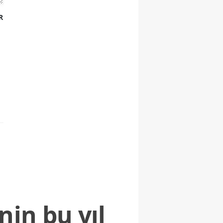
R
nin bu yıl