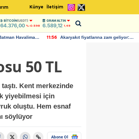
Künye
İletişim
ırım
BITCOIN
(USDT)
GRAM ALTIN
64.376,00
6.589,12
%-0.598
1,49
Batman Havalimanı
Akaryakıt fiyatlarına zam geliyor:
11:56
 açıklamalarda
Yeni tarih açıklandı
osu 50 TL
 taştı. Kent merkezinde
k yiyebilmesi için
yruk oluştu. Hem esnaf
ı söylüyor
Abone Ol