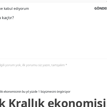
GÖNDE
e kabul ediyorum
 kaçtır?
 ilgili yorum yok, ilk yorumu siz yazın, tartışalım *
allık ekonomisinin bu yıl yüzde 1 büyümesini öngörüyor
ik Krallık ekonomisi