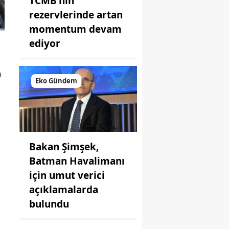
TCMB'nin
rezervlerinde artan
momentum devam
ediyor
0
Eko Gündem
Bakan Şimşek,
Batman Havalimanı
için umut verici
açıklamalarda
bulundu