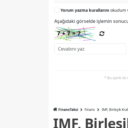
Yorum yazma kurallarını
okudum v
Aşağıdaki görselde işlemin sonucu
* Bu içerik ile
FinansTaksi
Finans
IMF, Birleşik Kr
IMF, Birleş