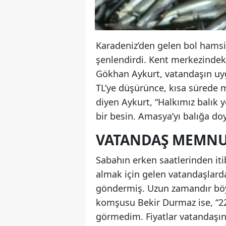
Karadeniz’den gelen bol hamsi,
şenlendirdi. Kent merkezindeki
Gökhan Aykurt, vatandaşın uyg
TL’ye düşürünce, kısa sürede m
diyen Aykurt, “Halkımız balık y
bir besin. Amasya’yı balığa doy
VATANDAŞ MEMNU
Sabahın erken saatlerinden it
almak için gelen vatandaşlarda
göndermiş. Uzun zamandır böyl
komşusu Bekir Durmaz ise, “22
görmedim. Fiyatlar vatandaşın 