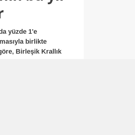
r
nda yüzde 1'e
masıyla birlikte
re, Birleşik Krallık
.
Abone Ol
Finans