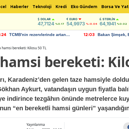
cel
Haberler
Teknoloji
Kredi
Eko Gündem
Borsa Ve Yat
DOLAR
EURO
STERLIN
47,7124
54,9973
64,1941
%0.17
%-0.04
%0.02
TCMB'nin rezervlerinde artan
Bakan Şimşek, 
:24
12:03
momentum devam ediyor
için umut verici
bulundu
 hamsi bereketi: Kilosu 50 TL
hamsi bereketi: Kil
rı, Karadeniz’den gelen taze hamsiyle doldu
 Gökhan Aykurt, vatandaşın uygun fiyatla balı
ye indirince tezgâhın önünde metrelerce ku
un “en bereketli hamsi günleri” yaşandığın
Yayınlanma