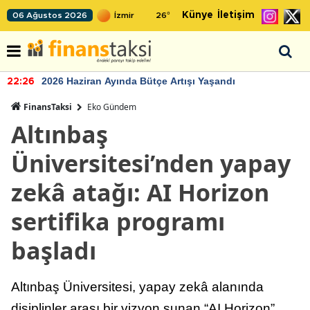
Künye
İletişim
06 Ağustos 2026
26
°
2026 Haziran Ayında Bütçe Artışı Yaşandı
22:26
FinansTaksi
Eko Gündem
Altınbaş
Üniversitesi’nden yapay
zekâ atağı: AI Horizon
sertifika programı
başladı
Altınbaş Üniversitesi, yapay zekâ alanında
disiplinler arası bir vizyon sunan “AI Horizon”