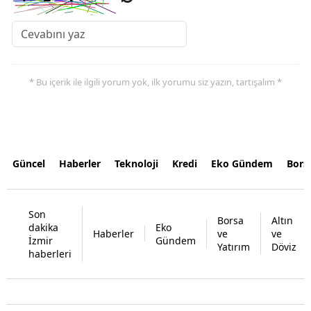
* Bu içerik ile ilgili yorum yok, ilk yorumu siz yazın, tartışalım *
Güncel
Haberler
Teknoloji
Kredi
Eko Gündem
Bors
Son
Borsa
Altın
dakika
Eko
Haberler
ve
ve
İzmir
Gündem
Yatırım
Döviz
haberleri