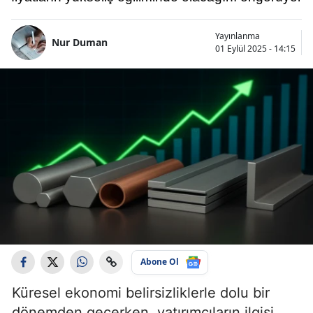
Yayınlanma
Nur Duman
01 Eylül 2025 - 14:15
Abone Ol
Küresel ekonomi belirsizliklerle dolu bir
dönemden geçerken, yatırımcıların ilgisi