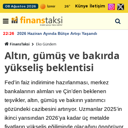
Künye
İletişim
08 Ağustos 2026
26
°
2026 Haziran Ayında Bütçe Artışı Yaşandı
22:26
FinansTaksi
Eko Gündem
Altın, gümüş ve bakırda
yükseliş beklentisi
Fed’in faiz indirimine hazırlanması, merkez
bankalarının alımları ve Çin’den beklenen
teşvikler, altın, gümüş ve bakırın yatırımcı
gözündeki cazibesini artırıyor. Uzmanlar 2025’in
ikinci yarısından 2026’ya kadar üç metalde
fiyatların yükseliş eğiliminde olacağını öngörüyor