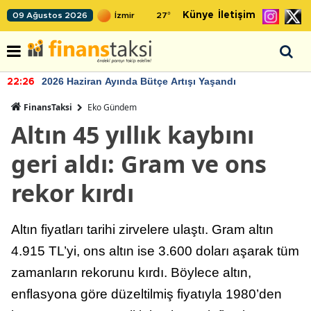
Künye
İletişim
09 Ağustos 2026
27
°
2026 Haziran Ayında Bütçe Artışı Yaşandı
22:26
FinansTaksi
Eko Gündem
Altın 45 yıllık kaybını
geri aldı: Gram ve ons
rekor kırdı
Altın fiyatları tarihi zirvelere ulaştı. Gram altın
4.915 TL’yi, ons altın ise 3.600 doları aşarak tüm
zamanların rekorunu kırdı. Böylece altın,
enflasyona göre düzeltilmiş fiyatıyla 1980’den