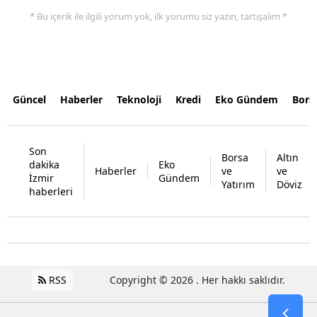
* Bu içerik ile ilgili yorum yok, ilk yorumu siz yazın, tartışalım *
Güncel
Haberler
Teknoloji
Kredi
Eko Gündem
Bors
Son
Borsa
Altın
dakika
Eko
Haberler
ve
ve
İzmir
Gündem
Yatırım
Döviz
haberleri
RSS
Copyright © 2026 . Her hakkı saklıdır.