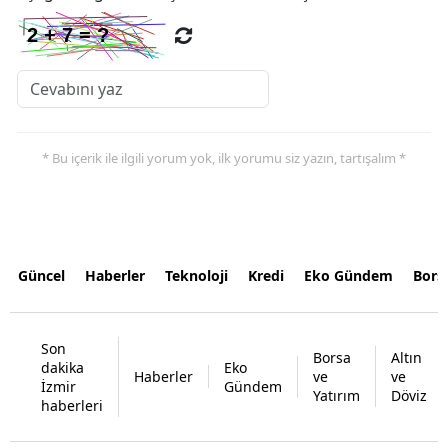
* Bu içerik ile ilgili yorum yok, ilk yorumu siz yazın, tartışalım *
Güncel
Haberler
Teknoloji
Kredi
Eko Gündem
Bors
Son
Borsa
Altın
dakika
Eko
Haberler
ve
ve
İzmir
Gündem
Yatırım
Döviz
haberleri