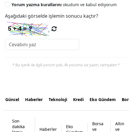
Yorum yazma kurallarını
okudum ve kabul ediyorum
Aşağıdaki görselde işlemin sonucu kaçtır?
* Bu içerik ile ilgili yorum yok, ilk yorumu siz yazın, tartışalım *
Güncel
Haberler
Teknoloji
Kredi
Eko Gündem
Bors
Son
Borsa
Altın
dakika
Eko
Haberler
ve
ve