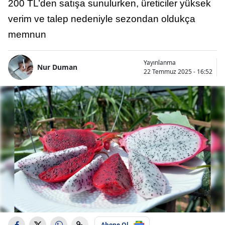
200 TL’den satışa sunulurken, üreticiler yüksek
verim ve talep nedeniyle sezondan oldukça
memnun
Yayınlanma
Nur Duman
22 Temmuz 2025 - 16:52
Abone Ol