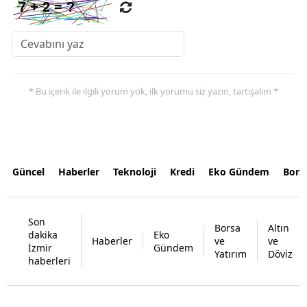
* Bu içerik ile ilgili yorum yok, ilk yorumu siz yazın, tartışalım *
Güncel
Haberler
Teknoloji
Kredi
Eko Gündem
Bors
Son
Borsa
Altın
dakika
Eko
Haberler
ve
ve
İzmir
Gündem
Yatırım
Döviz
haberleri