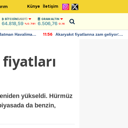
Künye
İletişim
ırım
BITCOIN
(USDT)
GRAM ALTIN
64.818,59
6.506,76
%0.781
0,16
Batman Havalimanı
Akaryakıt fiyatlarına zam geliyor:
11:56
 açıklamalarda
Yeni tarih açıklandı
fiyatları
ı yeniden yükseldi. Hürmüz
 piyasada da benzin,