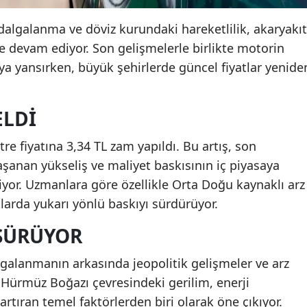
 dalgalanma ve döviz kurundaki hareketlilik, akaryakıt
e devam ediyor. Son gelişmelerle birlikte motorin
a yansırken, büyük şehirlerde güncel fiyatlar yenide
ELDI
tre fiyatına 3,34 TL zam yapıldı. Bu artış, son
şanan yükseliş ve maliyet baskısının iç piyasaya
iyor. Uzmanlara göre özellikle Orta Doğu kaynaklı arz
atlarda yukarı yönlü baskıyı sürdürüyor.
 SÜRÜYOR
lgalanmanın arkasında jeopolitik gelişmeler ve arz
e Hürmüz Boğazı çevresindeki gerilim, enerji
 artıran temel faktörlerden biri olarak öne çıkıyor.