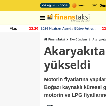
26
°
06 Ağustos 2026
Gün
r seviyesinin
2026 Haziran Ayında Bütçe Artışı
Flaş
22:26
22
Yaşandı
FinansTaksi
Eko Gündem
Akaryakıta
Akaryakıta 
yükseldi
Motorin fiyatlarına yapıla
Boğazı kaynaklı küresel ge
motorin ve LPG fiyatlarınd