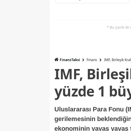
* Bu içerik ile
FinansTaksi
Finans
IMF, Birleşik Kr
IMF, Birleş
yüzde 1 bü
Uluslararası Para Fonu (I
gerilemesinin beklendiğini
ekonominin yavaş yavaş t