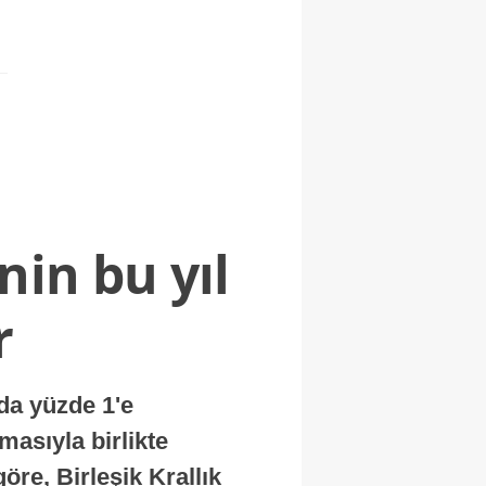
nin bu yıl
r
nda yüzde 1'e
masıyla birlikte
re, Birleşik Krallık