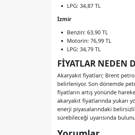
LPG: 34,87 TL
İzmir
Benzin: 63,90 TL
Motorin: 76,99 TL
LPG: 34,79 TL
FIYATLAR NEDEN D
Akaryakıt fiyatları; Brent petro
belirleniyor. Son dönemde petr
fiyatların artış yönünde hare
akaryakıt fiyatlarında yukarı 
enerji piyasalarındaki belirsizl
sürebileceği uyarısında bulunu
Yorumlar