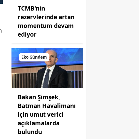
TCMB'nin
rezervlerinde artan
momentum devam
n
ediyor
Eko Gündem
Bakan Şimşek,
Batman Havalimanı
için umut verici
açıklamalarda
bulundu