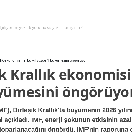
 ilgili yorum yok, ilk yorumu siz yazın, tartışalım *
allık ekonomisinin bu yıl yüzde 1 büyümesini öngörüyor
ik Krallık ekonomisi
yümesini öngörüyo
MF), Birleşik Krallık'ta büyümenin 2026 yılı
 açıkladı. IMF, enerji şokunun etkisinin azal
oparlanacağını öngördü. IMF'nin raporuna gö