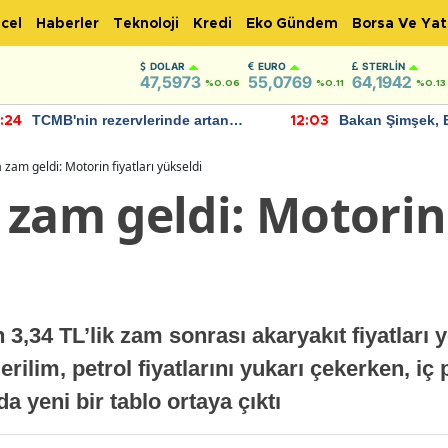
cel
Haberler
Teknoloji
Kredi
Eko Gündem
Borsa Ve Yat
DOLAR
EURO
STERLIN
47,5973
55,0769
64,1942
%0.06
%0.11
%0.13
TCMB'nin rezervlerinde artan
Bakan Şimşek, 
:24
12:03
momentum devam ediyor
için umut verici
bulundu
 zam geldi: Motorin fiyatları yükseldi
zam geldi: Motorin 
n 3,34 TL’lik zam sonrası akaryakıt fiyatlar
rilim, petrol fiyatlarını yukarı çekerken, iç
a yeni bir tablo ortaya çıktı