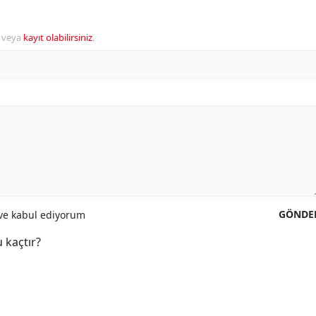
veya
kayıt olabilirsiniz
.
GÖNDE
e kabul ediyorum
 kaçtır?