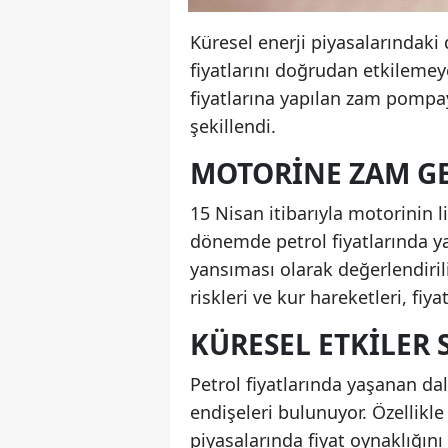
Küresel enerji piyasalarındaki
fiyatlarını doğrudan etkilemey
fiyatlarına yapılan zam pompay
şekillendi.
MOTORINE ZAM G
15 Nisan itibarıyla motorinin li
dönemde petrol fiyatlarında ya
yansıması olarak değerlendiril
riskleri ve kur hareketleri, fiy
KÜRESEL ETKILER
Petrol fiyatlarında yaşanan da
endişeleri bulunuyor. Özellikl
piyasalarında fiyat oynaklığını