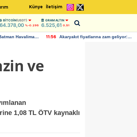
Künye
İletişim
ırım
BITCOIN
(USDT)
GRAM ALTIN
64.378,00
6.525,61
%-0.295
0,51
Batman Havalimanı
Akaryakıt fiyatlarına zam geliyor:
11:56
 açıklamalarda
Yeni tarih açıklandı
nzin ve
ayımlanan
rine 1,08 TL ÖTV kaynaklı