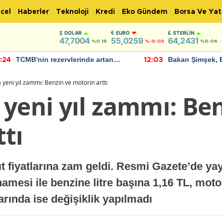
cel
Haberler
Teknoloji
Kredi
Eko Gündem
Borsa Ve Yat
DOLAR
EURO
STERLIN
47,7004
55,0259
64,2431
%0.15
%-0.03
%0.06
TCMB'nin rezervlerinde artan
Bakan Şimşek, 
:24
12:03
momentum devam ediyor
için umut verici
bulundu
 yeni yıl zammı: Benzin ve motorin arttı
yeni yıl zammı: Be
tı
ıt fiyatlarına zam geldi. Resmi Gazete’de y
mesi ile benzine litre başına 1,16 TL, moto
larında ise değişiklik yapılmadı