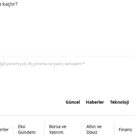
 kaçtır?
 ilgili yorum yok, ilk yorumu siz yazın, tartışalım *
Güncel
Haberler
Teknoloji
Eko
Borsa ve
Altın ve
rler
Finans
Gündem
Yatırım
Döviz