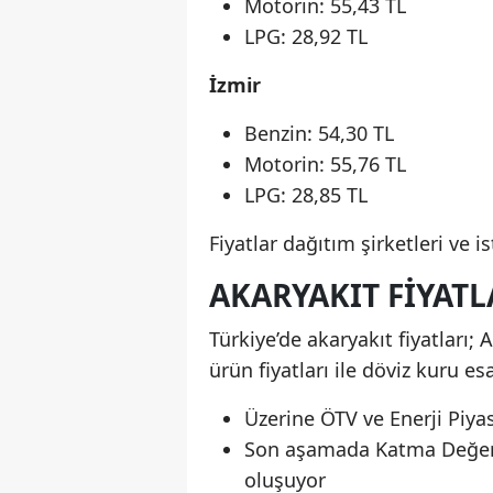
Motorin: 55,43 TL
LPG: 28,92 TL
İzmir
Benzin: 54,30 TL
Motorin: 55,76 TL
LPG: 28,85 TL
Fiyatlar dağıtım şirketleri ve i
AKARYAKIT FIYATL
Türkiye’de akaryakıt fiyatları
ürün fiyatları ile döviz kuru e
Üzerine ÖTV ve Enerji Piy
Son aşamada Katma Değer Ve
oluşuyor