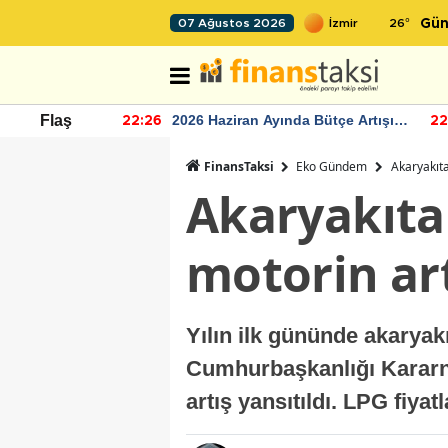
26
°
07 Ağustos 2026
Gün
r seviyesinin
2026 Haziran Ayında Bütçe Artışı
Flaş
22:26
22
Yaşandı
FinansTaksi
Eko Gündem
Akaryakıta
Akaryakıta 
motorin art
Yılın ilk gününde akaryak
Cumhurbaşkanlığı Kararna
artış yansıtıldı. LPG fiyat