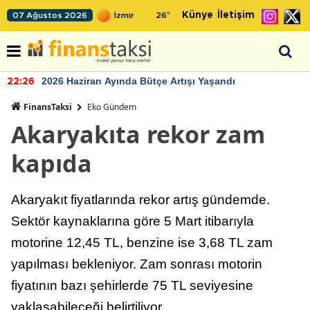
Künye
İletişim
07 Ağustos 2026
26
°
2026 Haziran Ayında Bütçe Artışı Yaşandı
22:26
FinansTaksi
Eko Gündem
Akaryakıta rekor zam
kapıda
Akaryakıt fiyatlarında rekor artış gündemde.
Sektör kaynaklarına göre 5 Mart itibarıyla
motorine 12,45 TL, benzine ise 3,68 TL zam
yapılması bekleniyor. Zam sonrası motorin
fiyatının bazı şehirlerde 75 TL seviyesine
yaklaşabileceği belirtiliyor