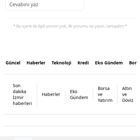
* Bu içerik ile ilgili yorum yok, ilk yorumu siz yazın, tartışalım *
Güncel
Haberler
Teknoloji
Kredi
Eko Gündem
Bors
Son
Borsa
Altın
dakika
Eko
Haberler
ve
ve
İzmir
Gündem
Yatırım
Döviz
haberleri