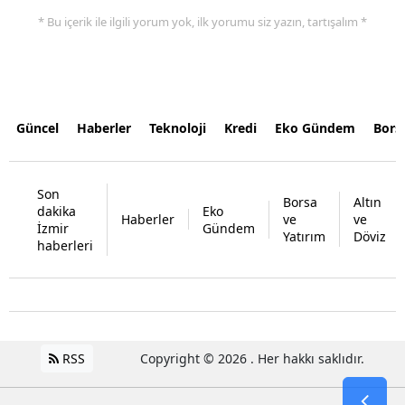
* Bu içerik ile ilgili yorum yok, ilk yorumu siz yazın, tartışalım *
Güncel
Haberler
Teknoloji
Kredi
Eko Gündem
Bors
Son
Borsa
Altın
dakika
Eko
Haberler
ve
ve
İzmir
Gündem
Yatırım
Döviz
haberleri
RSS
Copyright © 2026 . Her hakkı saklıdır.