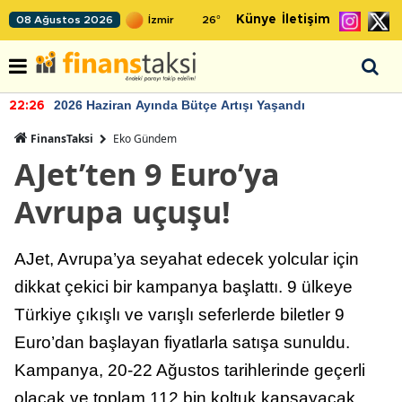
Künye
İletişim
08 Ağustos 2026
26
°
2026 Haziran Ayında Bütçe Artışı Yaşandı
22:26
FinansTaksi
Eko Gündem
AJet’ten 9 Euro’ya
Avrupa uçuşu!
AJet, Avrupa’ya seyahat edecek yolcular için
dikkat çekici bir kampanya başlattı. 9 ülkeye
Türkiye çıkışlı ve varışlı seferlerde biletler 9
Euro’dan başlayan fiyatlarla satışa sunuldu.
Kampanya, 20-22 Ağustos tarihlerinde geçerli
olacak ve toplam 112 bin koltuk kapsayacak