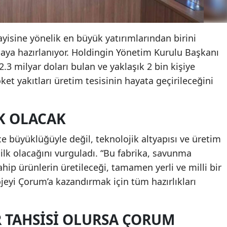
isine yönelik en büyük yatırımlarından birini
ya hazırlanıyor. Holdingin Yönetim Kurulu Başkanı
.3 milyar doları bulan ve yaklaşık 2 bin kişiye
et yakıtları üretim tesisinin hayata geçirileceğini
LK OLACAK
e büyüklüğüyle değil, teknolojik altyapısı ve üretim
 ilk olacağını vurguladı. “Bu fabrika, savunma
hip ürünlerin üretileceği, tamamen yerli ve milli bir
ojeyi Çorum’a kazandırmak için tüm hazırlıkları
ER TAHSISI OLURSA ÇORUM