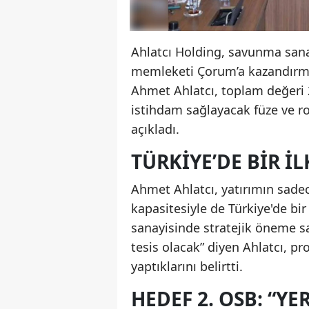
Ahlatcı Holding, savunma sanay
memleketi Çorum’a kazandırma
Ahmet Ahlatcı, toplam değeri 2
istihdam sağlayacak füze ve rok
açıkladı.
TÜRKIYE’DE BIR İ
Ahmet Ahlatcı, yatırımın sadec
kapasitesiyle de Türkiye'de bir
sanayisinde stratejik öneme sa
tesis olacak” diyen Ahlatcı, pr
yaptıklarını belirtti.
HEDEF 2. OSB: “Y