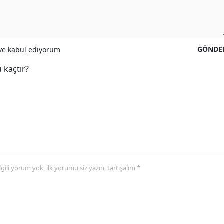
GÖNDE
e kabul ediyorum
 kaçtır?
 ilgili yorum yok, ilk yorumu siz yazın, tartışalım *