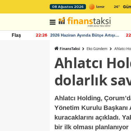
26
°
08 Ağustos 2026
Gün
 Bütçe Artışı
TCMB'nin rezervlerinde artan
Flaş
22:24
12
momentum devam ediyor
FinansTaksi
Eko Gündem
Ahlatcı Ho
Ahlatcı Hol
dolarlık s
Ahlatcı Holding, Çorum’d
Yönetim Kurulu Başkanı Ah
kuracaklarını açıkladı. Ya
bir ilk olması planlanıyor