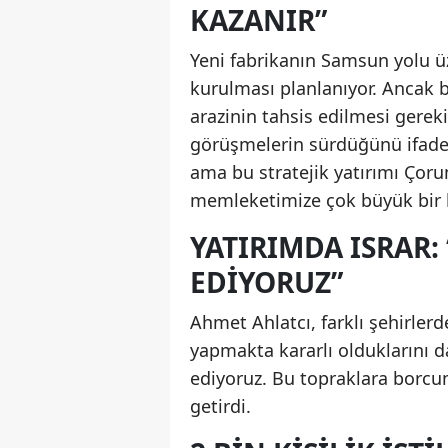
KAZANIR”
Yeni fabrikanın Samsun yolu üz
kurulması planlanıyor. Ancak b
arazinin tahsis edilmesi gereki
görüşmelerin sürdüğünü ifade 
ama bu stratejik yatırımı Çoru
memleketimize çok büyük bir k
YATIRIMDA ISRAR:
EDIYORUZ”
Ahmet Ahlatcı, farklı şehirler
yapmakta kararlı olduklarını da
ediyoruz. Bu topraklara borcum
getirdi.