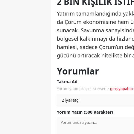
2 BIN KIŞILIK İST
Yatırım tamamlandığında yakla
da Çorum ekonomisine hem üre
sunacak. Savunma sanayisinde 
bölgesel kalkınmayı da hızland
hamlesi, sadece Çorum’un deği
gücünü artıracak nitelikte bir 
Yorumlar
Takma Ad
Yorum yapmak için, isterseniz
giriş yapabilir
Yorum Yazın (500 Karakter)