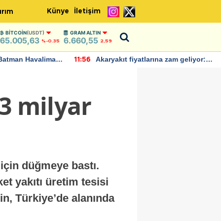
Künye
İletişim
ırım
BITCOIN
(USDT)
GRAM ALTIN
65.005,63
6.660,55
%-0.35
2,59
rına zam geliyor:
IMF, Birleşik Krallık ekonomisinin
22:37
ndı
bu yıl yüzde 1 büyümesini
öngörüyor
3 milyar
için düğmeye bastı.
t yakıtı üretim tesisi
sin, Türkiye’de alanında