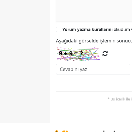
Yorum yazma kurallarını
okudum v
Aşağıdaki görselde işlemin sonucu
* Bu içerik ile