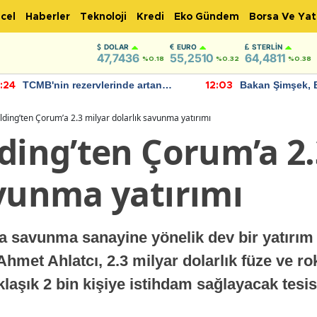
cel
Haberler
Teknoloji
Kredi
Eko Gündem
Borsa Ve Yat
DOLAR
EURO
STERLIN
47,7436
55,2510
64,4811
%0.18
%0.32
%0.38
Bakan Şimşek, Batman Havalimanı
Akaryakıt fiyatla
:03
11:56
için umut verici açıklamalarda
Yeni tarih açıkla
bulundu
lding’ten Çorum’a 2.3 milyar dolarlık savunma yatırımı
ding’ten Çorum’a 2.
avunma yatırımı
a savunma sanayine yönelik dev bir yatırım 
met Ahlatcı, 2.3 milyar dolarlık füze ve roke
klaşık 2 bin kişiye istihdam sağlayacak tesi