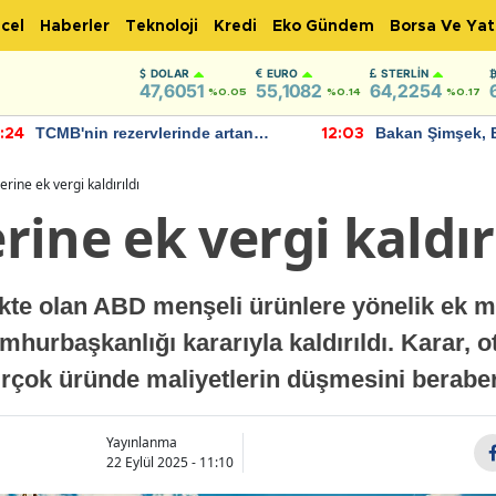
cel
Haberler
Teknoloji
Kredi
Eko Gündem
Borsa Ve Yat
DOLAR
EURO
STERLIN
47,6051
55,1082
64,2254
%0.05
%0.14
%0.17
TCMB'nin rezervlerinde artan
Bakan Şimşek, 
:24
12:03
momentum devam ediyor
için umut verici
bulundu
rine ek vergi kaldırıldı
ine ek vergi kaldır
kte olan ABD menşeli ürünlere yönelik ek m
hurbaşkanlığı kararıyla kaldırıldı. Karar, 
irçok üründe maliyetlerin düşmesini berabe
Yayınlanma
22 Eylül 2025 - 11:10