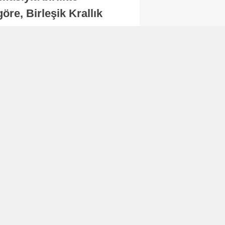
re, Birleşik Krallık
.
Abone Ol
Finans
Bitcoin, 65 bin dolar
seviyesinin altına
düştü...