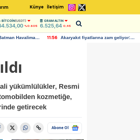
Künye
İletişim
ırım
BITCOIN
(USDT)
GRAM ALTIN
64.534,00
6.525,64
%0.605
0,45
Batman Havalimanı
Akaryakıt fiyatlarına zam geliyor:
11:56
 açıklamalarda
Yeni tarih açıklandı
ıldı
ali yükümlülükler, Resmi
otomobilden kozmetiğe,
rinde getirecek
Abone Ol