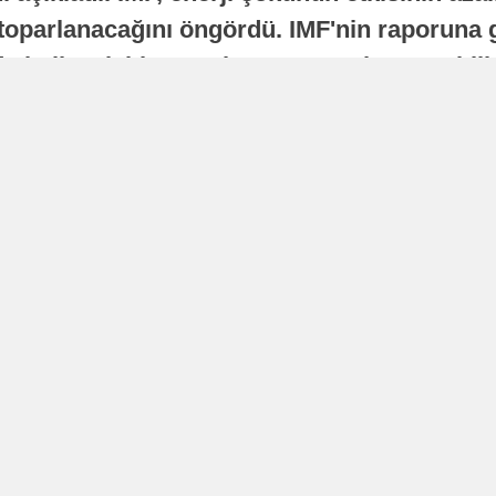
oparlanacağını öngördü. IMF'nin raporuna gö
a istikrarlı bir toparlanma süreci yaşayabilir
Yayınlanma
16 Temmuz 2026 - 22:37