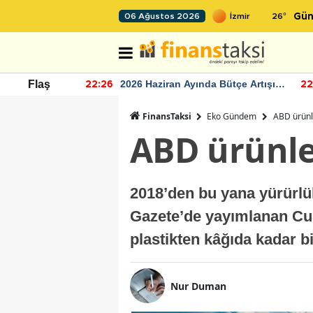
26
°
06 Ağustos 2026
Gün
r seviyesinin
2026 Haziran Ayında Bütçe Artışı
Flaş
22:26
22
Yaşandı
FinansTaksi
Eko Gündem
ABD ürünle
ABD ürünler
2018’den bu yana yürürlü
Gazete’de yayımlanan Cum
plastikten kâğıda kadar b
Nur Duman