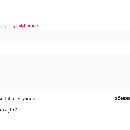
veya
kayıt olabilirsiniz
.
GÖNDE
e kabul ediyorum
 kaçtır?