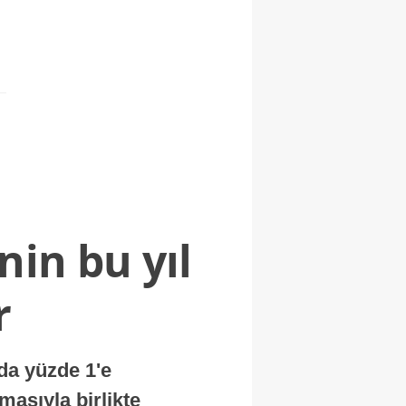
nin bu yıl
r
nda yüzde 1'e
masıyla birlikte