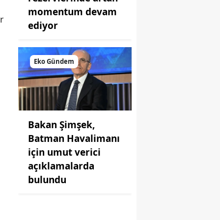
momentum devam
r
ediyor
Eko Gündem
n
Bakan Şimşek,
Batman Havalimanı
için umut verici
açıklamalarda
bulundu