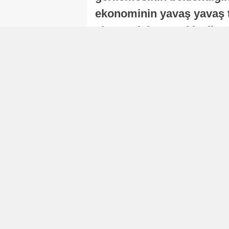
ekonominin yavaş yavaş t
ekonomisi, sonraki yıllard
Nur Duman