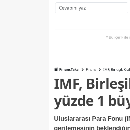
* Bu içerik ile
FinansTaksi
Finans
IMF, Birleşik Kr
IMF, Birleş
yüzde 1 bü
Uluslararası Para Fonu (I
gerilemesinin beklendiğini