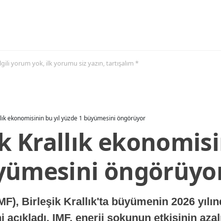
 ilgili yorum yok, ilk yorumu siz yazın, tartışalım *
allık ekonomisinin bu yıl yüzde 1 büyümesini öngörüyor
ik Krallık ekonomisi
yümesini öngörüyo
MF), Birleşik Krallık'ta büyümenin 2026 yılı
 açıkladı. IMF, enerji şokunun etkisinin azal