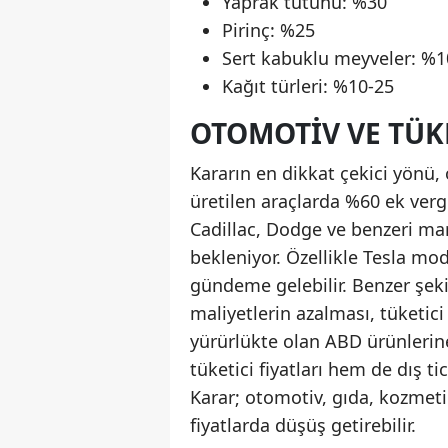
Yaprak tütünü: %30
Pirinç: %25
Sert kabuklu meyveler: %1
Kağıt türleri: %10-25
OTOMOTIV VE TÜKE
Kararın en dikkat çekici yönü,
üretilen araçlarda %60 ek vergi
Cadillac, Dodge ve benzeri mar
bekleniyor. Özellikle Tesla mod
gündeme gelebilir. Benzer şeki
maliyetlerin azalması, tüketici
yürürlükte olan ABD ürünlerin
tüketici fiyatları hem de dış t
Karar; otomotiv, gıda, kozmeti
fiyatlarda düşüş getirebilir.