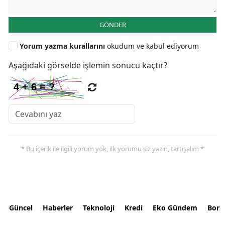
GÖNDER
Yorum yazma kurallarını
okudum ve kabul ediyorum
Aşağıdaki görselde işlemin sonucu kaçtır?
* Bu içerik ile ilgili yorum yok, ilk yorumu siz yazın, tartışalım *
Güncel
Haberler
Teknoloji
Kredi
Eko Gündem
Bors