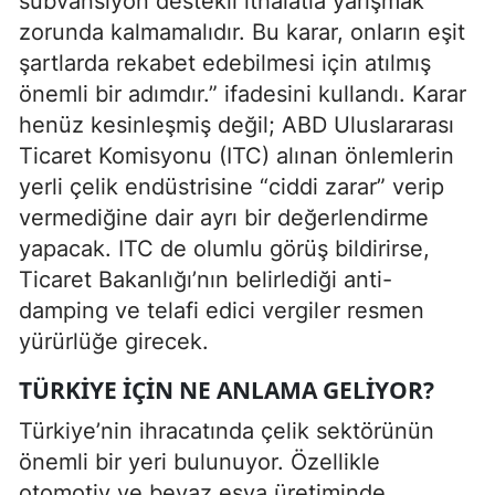
sübvansiyon destekli ithalatla yarışmak
zorunda kalmamalıdır. Bu karar, onların eşit
şartlarda rekabet edebilmesi için atılmış
önemli bir adımdır.” ifadesini kullandı. Karar
henüz kesinleşmiş değil; ABD Uluslararası
Ticaret Komisyonu (ITC) alınan önlemlerin
yerli çelik endüstrisine “ciddi zarar” verip
vermediğine dair ayrı bir değerlendirme
yapacak. ITC de olumlu görüş bildirirse,
Ticaret Bakanlığı’nın belirlediği anti-
damping ve telafi edici vergiler resmen
yürürlüğe girecek.
TÜRKIYE İÇIN NE ANLAMA GELIYOR?
Türkiye’nin ihracatında çelik sektörünün
önemli bir yeri bulunuyor. Özellikle
otomotiv ve beyaz eşya üretiminde