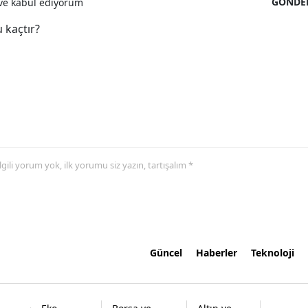
GÖNDE
e kabul ediyorum
 kaçtır?
 ilgili yorum yok, ilk yorumu siz yazın, tartışalım *
Güncel
Haberler
Teknoloji