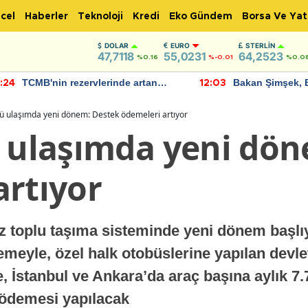
cel
Haberler
Teknoloji
Kredi
Eko Gündem
Borsa Ve Yat
DOLAR
EURO
STERLIN
47,7118
55,0231
64,2523
%0.16
%-0.01
%0.0
TCMB'nin rezervlerinde artan
Bakan Şimşek, 
:24
12:03
momentum devam ediyor
için umut verici
bulundu
tü ulaşımda yeni dönem: Destek ödemeleri artıyor
ü ulaşımda yeni dö
artıyor
z toplu taşıma sisteminde yeni dönem başlıy
meyle, özel halk otobüslerine yapılan devl
re, İstanbul ve Ankara’da araç başına aylık 7.
 ödemesi yapılacak