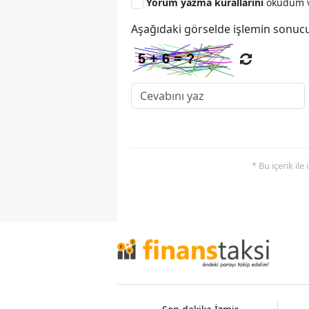
Yorum yazma kurallarını
okudum v
Aşağıdaki görselde işlemin sonucu
* Bu içerik ile