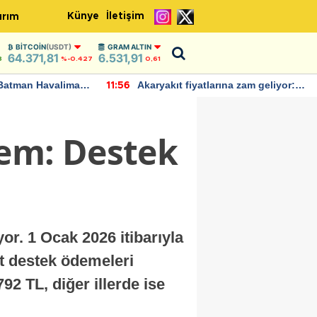
Künye
İletişim
ırım
BITCOIN
(USDT)
GRAM ALTIN
64.371,81
6.531,91
8
%-0.427
0,61
Batman Havalimanı
Akaryakıt fiyatlarına zam geliyor:
11:56
 açıklamalarda
Yeni tarih açıklandı
nem: Destek
or. 1 Ocak 2026 itibarıyla
et destek ödemeleri
792 TL, diğer illerde ise