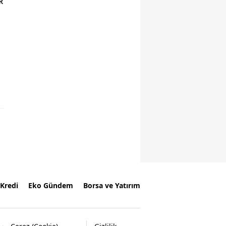
R
Kredi
Eko Gündem
Borsa ve Yatırım