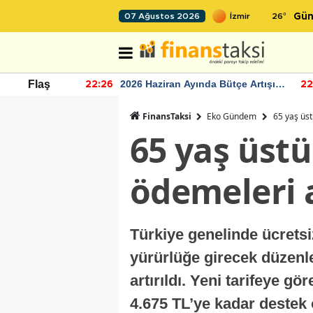
26
°
07 Ağustos 2026
Gün
r seviyesinin
2026 Haziran Ayında Bütçe Artışı
Flaş
22:26
22
Yaşandı
FinansTaksi
Eko Gündem
65 yaş üs
65 yaş üst
ödemeleri 
Türkiye genelinde ücretsi
yürürlüğe girecek düzenle
artırıldı. Yeni tarifeye gö
4.675 TL’ye kadar destek