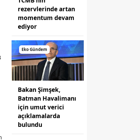
TCMB'nin
rezervlerinde artan
momentum devam
ediyor
Eko Gündem
3
Bakan Şimşek,
Batman Havalimanı
için umut verici
açıklamalarda
bulundu
n