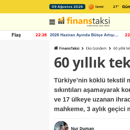
27
°
09 Ağustos 2026
Gün
r seviyesinin
2026 Haziran Ayında Bütçe Artışı
Flaş
22:26
22
Yaşandı
FinansTaksi
Eko Gündem
60 yıllık t
60 yıllık te
Türkiye’nin köklü teksti
sıkıntıları aşamayarak k
ve 17 ülkeye uzanan ihra
mahkeme, 3 aylık geçici m
Nur Duman