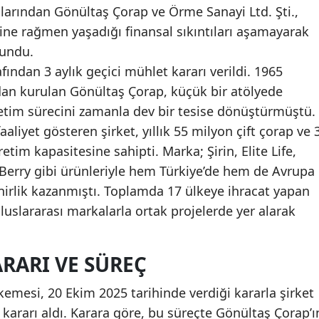
alarından Gönültaş Çorap ve Örme Sanayi Ltd. Şti.,
ine rağmen yaşadığı finansal sıkıntıları aşamayarak
undu.
ndan 3 aylık geçici mühlet kararı verildi. 1965
ndan kurulan Gönültaş Çorap, küçük bir atölyede
üretim sürecini zamanla dev bir tesise dönüştürmüştü.
aliyet gösteren şirket, yıllık 55 milyon çift çorap ve 
etim kapasitesine sahipti. Marka; Şirin, Elite Life,
l Berry gibi ürünleriyle hem Türkiye’de hem de Avrupa
nirlik kazanmıştı. Toplamda 17 ülkeye ihracat yapan
 uluslararası markalarla ortak projelerde yer alarak
RARI VE SÜREÇ
kemesi, 20 Ekim 2025 tarihinde verdiği kararla şirket
 kararı aldı. Karara göre, bu süreçte Gönültaş Çorap’ı