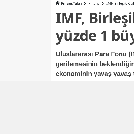
FinansTaksi
Finans
IMF, Birleşik Kr
IMF, Birleş
yüzde 1 bü
Uluslararası Para Fonu (I
gerilemesinin beklendiğini
ekonominin yavaş yavaş t
ekonomisi, sonraki yıllard
Nur Duman