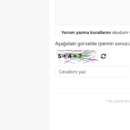
Yorum yazma kurallarını
okudum v
Aşağıdaki görselde işlemin sonucu
* Bu içerik ile