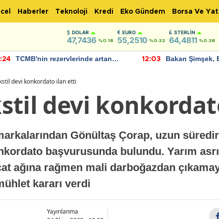
cel
Haberler
Teknoloji
Kredi
Eko Gündem
Borsa Ve Yat
DOLAR
EURO
STERLIN
47,7436
55,2510
64,4811
%0.18
%0.32
%0.38
TCMB'nin rezervlerinde artan
Bakan Şimşek, 
:24
12:03
momentum devam ediyor
için umut verici
bulundu
ekstil devi konkordato ilan etti
kstil devi konkordat
l markalarından Gönültaş Çorap, uzun süredi
onkordato başvurusunda bulundu. Yarım asr
cat ağına rağmen mali darboğazdan çıkamay
ühlet kararı verdi
Yayınlanma