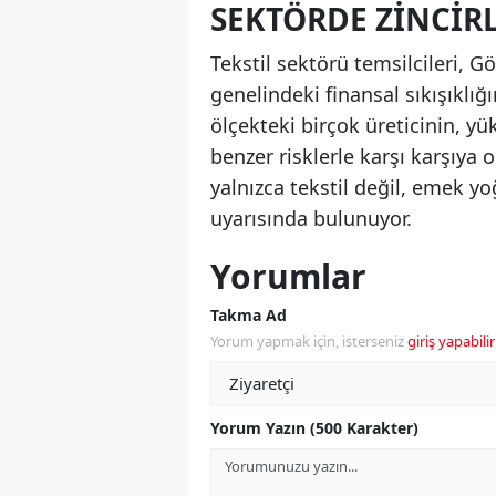
SEKTÖRDE ZINCIRL
Tekstil sektörü temsilcileri, G
genelindeki finansal sıkışıklığ
ölçekteki birçok üreticinin, yü
benzer risklerle karşı karşıya 
yalnızca tekstil değil, emek y
uyarısında bulunuyor.
Yorumlar
Takma Ad
Yorum yapmak için, isterseniz
giriş yapabilir
Yorum Yazın (500 Karakter)