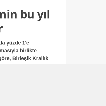
nin bu yıl
r
nda yüzde 1'e
masıyla birlikte
re, Birleşik Krallık
.
Abone Ol
Finans