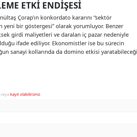
EME ETKI ENDIŞESI
önültaş Çorap’ın konkordato kararını “sektör
ın yeni bir göstergesi” olarak yorumluyor. Benzer
ksek girdi maliyetleri ve daralan iç pazar nedeniyle
olduğu ifade ediliyor. Ekonomistler ise bu sürecin
oğun sanayi kollarında da domino etkisi yaratabileceğ
veya
kayıt olabilirsiniz
.