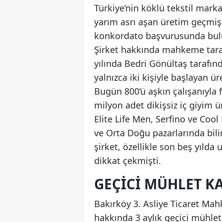
Türkiye’nin köklü tekstil mark
yarım asrı aşan üretim geçmiş
konkordato başvurusunda bul
Şirket hakkında mahkeme tarafı
yılında Bedri Gönültaş tarafı
yalnızca iki kişiyle başlayan 
Bugün 800’ü aşkın çalışanıyla fa
milyon adet dikişsiz iç giyim ür
Elite Life Men, Serfino ve Coo
ve Orta Doğu pazarlarında bili
şirket, özellikle son beş yılda
dikkat çekmişti.
GEÇICI MÜHLET KA
Bakırköy 3. Asliye Ticaret Mah
hakkında 3 aylık geçici mühlet