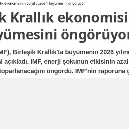
allık ekonomisinin bu yıl yüzde 1 büyümesini öngörüyor
ik Krallık ekonomisi
yümesini öngörüyo
MF), Birleşik Krallık'ta büyümenin 2026 yılı
 açıkladı. IMF, enerji şokunun etkisinin azal
oparlanacağını öngördü. IMF'nin raporuna gö
a istikrarlı bir toparlanma süreci yaşayabilir
Yayınlanma
16 Temmuz 2026 - 22:37