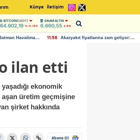
Künye
İletişim
ırım
BITCOIN
(USDT)
GRAM ALTIN
64.902,19
6.660,55
%-0.164
2,59
Batman Havalimanı
Akaryakıt fiyatlarına zam geliyor:
11:56
 açıklamalarda
Yeni tarih açıklandı
o ilan etti
r yaşadığı ekonomik
ı aşan üretim geçmişine
an şirket hakkında
Abone Ol