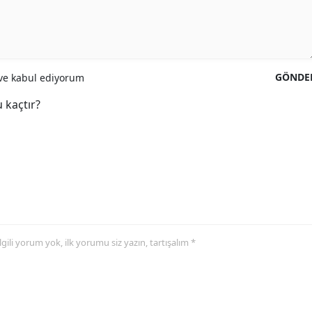
GÖNDE
e kabul ediyorum
 kaçtır?
 ilgili yorum yok, ilk yorumu siz yazın, tartışalım *