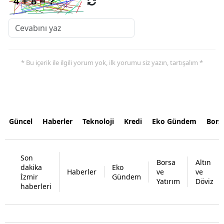
* Bu içerik ile ilgili yorum yok, ilk yorumu siz yazın, tartışalım *
Güncel
Haberler
Teknoloji
Kredi
Eko Gündem
Bors
Son
Borsa
Altın
dakika
Eko
Haberler
ve
ve
İzmir
Gündem
Yatırım
Döviz
haberleri