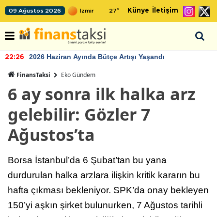
Künye
İletişim
09 Ağustos 2026
27
°
2026 Haziran Ayında Bütçe Artışı Yaşandı
22:26
FinansTaksi
Eko Gündem
6 ay sonra ilk halka arz
gelebilir: Gözler 7
Ağustos’ta
Borsa İstanbul’da 6 Şubat’tan bu yana
durdurulan halka arzlara ilişkin kritik kararın bu
hafta çıkması bekleniyor. SPK’da onay bekleyen
150’yi aşkın şirket bulunurken, 7 Ağustos tarihli