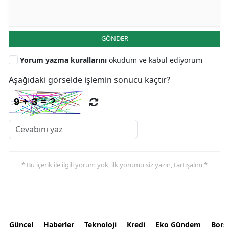
GÖNDER
Yorum yazma kurallarını
okudum ve kabul ediyorum
Aşağıdaki görselde işlemin sonucu kaçtır?
* Bu içerik ile ilgili yorum yok, ilk yorumu siz yazın, tartışalım *
Güncel
Haberler
Teknoloji
Kredi
Eko Gündem
Bors