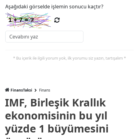
Aşağıdaki görselde işlemin sonucu kaçtır?
* Bu içerik ile ilgili yorum yok, ilk yorumu siz yazın, tartışalım *
FinansTaksi
Finans
IMF, Birleşik Krallık
ekonomisinin bu yıl
yüzde 1 büyümesini