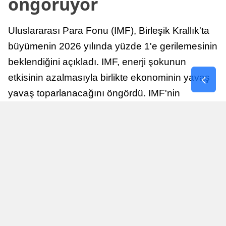
öngörüyor
Uluslararası Para Fonu (IMF), Birleşik Krallık'ta
büyümenin 2026 yılında yüzde 1'e gerilemesinin
beklendiğini açıkladı. IMF, enerji şokunun
etkisinin azalmasıyla birlikte ekonominin yavaş
yavaş toparlanacağını öngördü. IMF'nin
raporuna göre, Birleşik Krallık ekonomisi,
sonraki yıllarda istikrarlı bir toparlanma süreci
yaşayabilir.
Yayınlanma
Nur Duman
16 Temmuz 2026 - 22:37