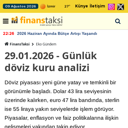
Künye
İletişim
09 Ağustos 2026
27
°
2026 Haziran Ayında Bütçe Artışı Yaşandı
22:26
FinansTaksi
Eko Gündem
29.01.2026 - Günlük
döviz kuru analizi
Döviz piyasası yeni güne yatay ve temkinli bir
görünümle başladı. Dolar 43 lira seviyesinin
üzerinde kalırken, euro 47 lira bandında, sterlin
ise 55 liraya yakın seviyelerde işlem görüyor.
Piyasalar, enflasyon ve faiz politikalarına ilişkin
gelişmeleri yakından takip ediyor