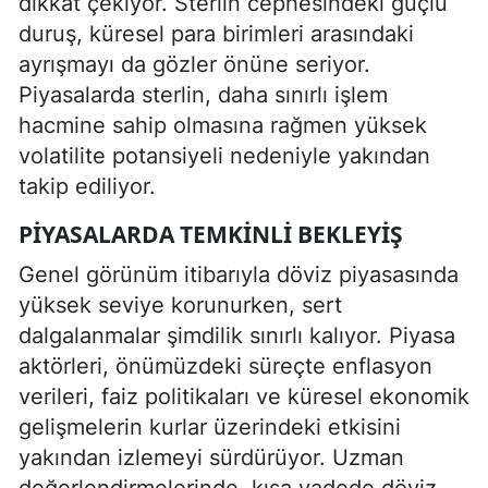
dikkat çekiyor. Sterlin cephesindeki güçlü
duruş, küresel para birimleri arasındaki
ayrışmayı da gözler önüne seriyor.
Piyasalarda sterlin, daha sınırlı işlem
hacmine sahip olmasına rağmen yüksek
volatilite potansiyeli nedeniyle yakından
takip ediliyor.
PIYASALARDA TEMKINLI BEKLEYIŞ
Genel görünüm itibarıyla döviz piyasasında
yüksek seviye korunurken, sert
dalgalanmalar şimdilik sınırlı kalıyor. Piyasa
aktörleri, önümüzdeki süreçte enflasyon
verileri, faiz politikaları ve küresel ekonomik
gelişmelerin kurlar üzerindeki etkisini
yakından izlemeyi sürdürüyor. Uzman
değerlendirmelerinde, kısa vadede döviz