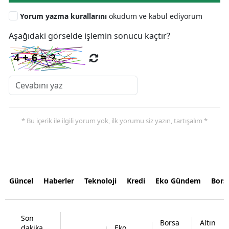
Yorum yazma kurallarını
okudum ve kabul ediyorum
Aşağıdaki görselde işlemin sonucu kaçtır?
* Bu içerik ile ilgili yorum yok, ilk yorumu siz yazın, tartışalım *
Güncel
Haberler
Teknoloji
Kredi
Eko Gündem
Bors
Son
Borsa
Altın
dakika
Eko