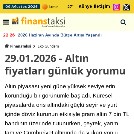
Künye
İletişim
09 Ağustos 2026
27
°
2026 Haziran Ayında Bütçe Artışı Yaşandı
22:26
FinansTaksi
Eko Gündem
29.01.2026 - Altın
fiyatları günlük yorumu
Altın piyasası yeni güne yüksek seviyelerin
korunduğu bir görünümle başladı. Küresel
piyasalarda ons altındaki güçlü seyir ve yurt
içinde döviz kurunun etkisiyle gram altın 7 bin TL
bandının üzerinde tutunurken, çeyrek, yarım,
tam ve Cumhuriyet altınında da yukarı yönlü