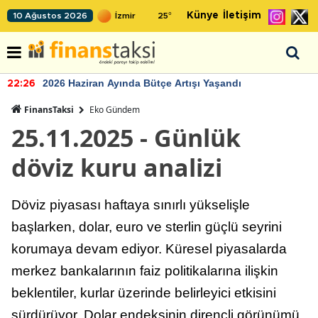
Künye
İletişim
10 Ağustos 2026
25
°
2026 Haziran Ayında Bütçe Artışı Yaşandı
22:26
FinansTaksi
Eko Gündem
25.11.2025 - Günlük
döviz kuru analizi
Döviz piyasası haftaya sınırlı yükselişle
başlarken, dolar, euro ve sterlin güçlü seyrini
korumaya devam ediyor. Küresel piyasalarda
merkez bankalarının faiz politikalarına ilişkin
beklentiler, kurlar üzerinde belirleyici etkisini
sürdürüyor. Dolar endeksinin dirençli görünümü,