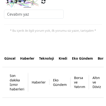
* Bu içerik ile ilgili yorum yok, ilk yorumu siz yazın, tartışalım *
Güncel
Haberler
Teknoloji
Kredi
Eko Gündem
Bors
Son
Borsa
Altın
dakika
Eko
Haberler
ve
ve
İzmir
Gündem
Yatırım
Döviz
haberleri