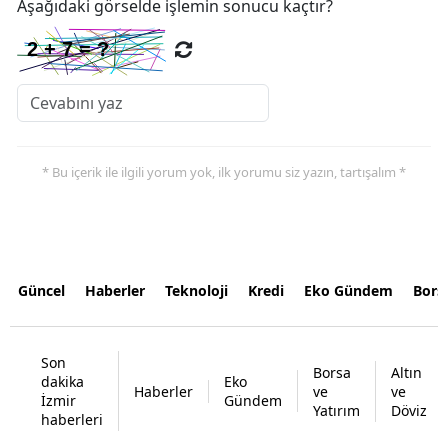
Aşağıdaki görselde işlemin sonucu kaçtır?
* Bu içerik ile ilgili yorum yok, ilk yorumu siz yazın, tartışalım *
Güncel
Haberler
Teknoloji
Kredi
Eko Gündem
Bors
Son
Borsa
Altın
dakika
Eko
Haberler
ve
ve
İzmir
Gündem
Yatırım
Döviz
haberleri