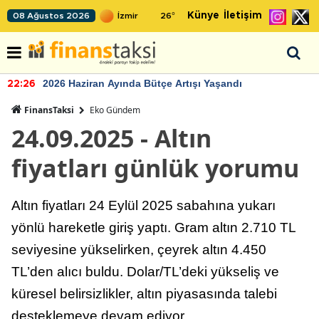
Künye
İletişim
08 Ağustos 2026
26
°
2026 Haziran Ayında Bütçe Artışı Yaşandı
22:26
FinansTaksi
Eko Gündem
24.09.2025 - Altın
fiyatları günlük yorumu
Altın fiyatları 24 Eylül 2025 sabahına yukarı
yönlü hareketle giriş yaptı. Gram altın 2.710 TL
seviyesine yükselirken, çeyrek altın 4.450
TL’den alıcı buldu. Dolar/TL’deki yükseliş ve
küresel belirsizlikler, altın piyasasında talebi
desteklemeye devam ediyor