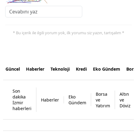
* Bu içerik ile ilgili yorum yok, ilk yorumu siz yazın, tartışalım *
Güncel
Haberler
Teknoloji
Kredi
Eko Gündem
Bors
Son
Borsa
Altın
dakika
Eko
Haberler
ve
ve
İzmir
Gündem
Yatırım
Döviz
haberleri