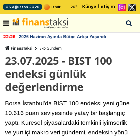
Künye
İletişim
06 Ağustos 2026
26
°
2026 Haziran Ayında Bütçe Artışı Yaşandı
22:26
FinansTaksi
Eko Gündem
23.07.2025 - BIST 100
endeksi günlük
değerlendirme
Borsa İstanbul'da BIST 100 endeksi yeni güne
10.616 puan seviyesinde yatay bir başlangıç
yaptı. Küresel piyasalardaki temkinli iyimserlik
ve yurt içi makro veri gündemi, endeksin yönü