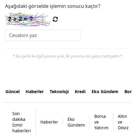
Aşağıdaki görselde işlemin sonucu kaçtır?
* Bu içerik ile ilgili yorum yok, ilk yorumu siz yazın, tartışalım *
Güncel
Haberler
Teknoloji
Kredi
Eko Gündem
Bors
Son
Borsa
Altın
dakika
Eko
Haberler
ve
ve
İzmir
Gündem
Yatırım
Döviz
haberleri