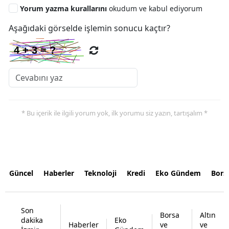
Yorum yazma kurallarını
okudum ve kabul ediyorum
Aşağıdaki görselde işlemin sonucu kaçtır?
* Bu içerik ile ilgili yorum yok, ilk yorumu siz yazın, tartışalım *
Güncel
Haberler
Teknoloji
Kredi
Eko Gündem
Bors
Son
Borsa
Altın
dakika
Eko
Haberler
ve
ve