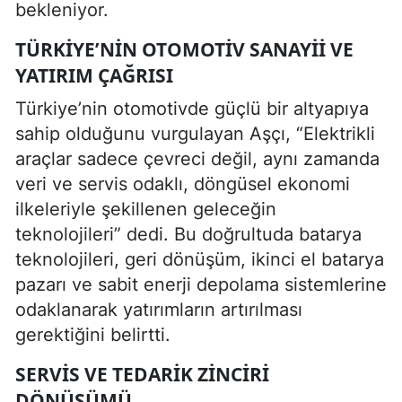
bekleniyor.
TÜRKIYE’NIN OTOMOTIV SANAYII VE
YATIRIM ÇAĞRISI
Türkiye’nin otomotivde güçlü bir altyapıya
sahip olduğunu vurgulayan Aşçı, “Elektrikli
araçlar sadece çevreci değil, aynı zamanda
veri ve servis odaklı, döngüsel ekonomi
ilkeleriyle şekillenen geleceğin
teknolojileri” dedi. Bu doğrultuda batarya
teknolojileri, geri dönüşüm, ikinci el batarya
pazarı ve sabit enerji depolama sistemlerine
odaklanarak yatırımların artırılması
gerektiğini belirtti.
SERVIS VE TEDARIK ZINCIRI
DÖNÜŞÜMÜ