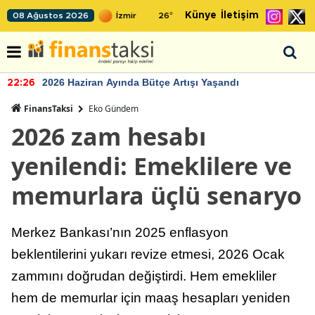
Künye
İletişim
08 Ağustos 2026
26
°
2026 Haziran Ayında Bütçe Artışı Yaşandı
22:26
FinansTaksi
Eko Gündem
2026 zam hesabı
yenilendi: Emeklilere ve
memurlara üçlü senaryo
Merkez Bankası’nın 2025 enflasyon
beklentilerini yukarı revize etmesi, 2026 Ocak
zammını doğrudan değiştirdi. Hem emekliler
hem de memurlar için maaş hesapları yeniden