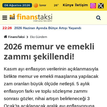
Künye
İletişim
06 Ağustos 2026
26
°
2026 Haziran Ayında Bütçe Artışı Yaşandı
22:26
FinansTaksi
Eko Gündem
2026 memur ve emekli
zammı şekillendi!
Kasım ayı enflasyon verilerinin açıklanmasıyla
birlikte memur ve emekli maaşlarına yapılacak
zam oranları büyük ölçüde netleşti. 5 aylık
enflasyon farkı ve toplu sözleşme zammı
sonrası gözler, nihai artışın belirleneceği 3
Ocak’ta açıklanacak aralık ayı enflasyonuna