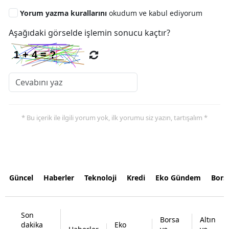
Yorum yazma kurallarını
okudum ve kabul ediyorum
Aşağıdaki görselde işlemin sonucu kaçtır?
* Bu içerik ile ilgili yorum yok, ilk yorumu siz yazın, tartışalım *
Güncel
Haberler
Teknoloji
Kredi
Eko Gündem
Bors
Son
Borsa
Altın
dakika
Eko