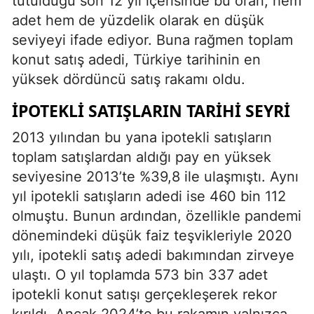
tutulduğu son 12 yıl içerisinde bu oran, hem
adet hem de yüzdelik olarak en düşük
seviyeyi ifade ediyor. Buna rağmen toplam
konut satış adedi, Türkiye tarihinin en
yüksek dördüncü satış rakamı oldu.
İPOTEKLI SATIŞLARIN TARIHI SEYRI
2013 yılından bu yana ipotekli satışların
toplam satışlardan aldığı pay en yüksek
seviyesine 2013’te %39,8 ile ulaşmıştı. Aynı
yıl ipotekli satışların adedi ise 460 bin 112
olmuştu. Bunun ardından, özellikle pandemi
dönemindeki düşük faiz teşvikleriyle 2020
yılı, ipotekli satış adedi bakımından zirveye
ulaştı. O yıl toplamda 573 bin 337 adet
ipotekli konut satışı gerçekleşerek rekor
kırıldı. Ancak 2024’te bu rakamın yalnızca