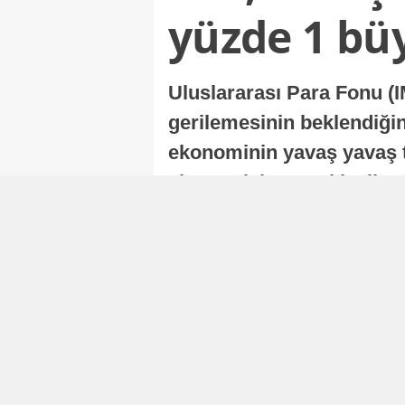
yüzde 1 bü
Uluslararası Para Fonu (I
gerilemesinin beklendiğini
ekonominin yavaş yavaş t
ekonomisi, sonraki yıllard
Nur Duman