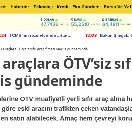
cel
Haberler
Teknoloji
Kredi
Eko Gündem
Borsa Ve Yat
DOLAR
EURO
STERLIN
47,7436
55,2510
64,4811
%0.18
%0.32
%0.38
TCMB'nin rezervlerinde artan
Bakan Şimşek, 
:24
12:03
momentum devam ediyor
için umut verici
bulundu
ü araçlara ÖTV’siz sıfır araç fırsatı Meclis gündeminde
 araçlara ÖTV’siz sıf
clis gündeminde
lerine ÖTV muafiyetli yerli sıfır araç alma h
göre eski aracını trafikten çeken vatandaşlar
n satın alabilecek. Amaç hem çevreyi koru