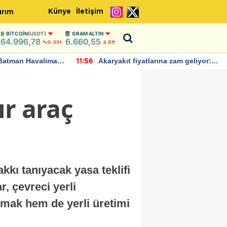
Künye
İletişim
ırım
BITCOIN
(USDT)
GRAM ALTIN
64.996,78
6.660,55
%0.231
2,59
Batman Havalimanı
Akaryakıt fiyatlarına zam geliyor:
11:56
 açıklamalarda
Yeni tarih açıklandı
ır araç
akkı tanıyacak yasa teklifi
, çevreci yerli
mak hem de yerli üretimi