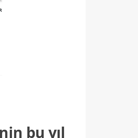
R
nin bu yıl