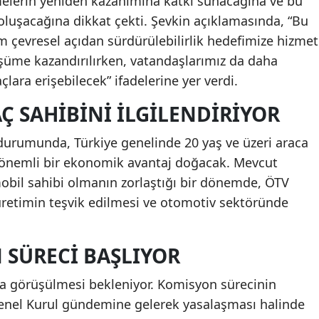
elerin yeniden kazanımına katkı sunacağına ve bu
 oluşacağına dikkat çekti. Şevkin açıklamasında, “Bu
evresel açıdan sürdürülebilirlik hedefimize hizmet
üşüme kazandırılırken, vatandaşlarımız da daha
lara erişebilecek” ifadelerine yer verdi.
Ç SAHIBINI İLGILENDIRIYOR
 durumunda, Türkiye genelinde 20 yaş ve üzeri araca
n önemli bir ekonomik avantaj doğacak. Mevcut
obil sahibi olmanın zorlaştığı bir dönemde, ÖTV
 üretimin teşvik edilmesi ve otomotiv sektöründe
 SÜRECI BAŞLIYOR
a görüşülmesi bekleniyor. Komisyon sürecinin
nel Kurul gündemine gelerek yasalaşması halinde