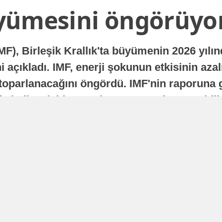
yümesini öngörüyo
MF), Birleşik Krallık'ta büyümenin 2026 yılı
 açıkladı. IMF, enerji şokunun etkisinin azal
oparlanacağını öngördü. IMF'nin raporuna gö
a istikrarlı bir toparlanma süreci yaşayabilir
Yayınlanma
16 Temmuz 2026 - 22:37