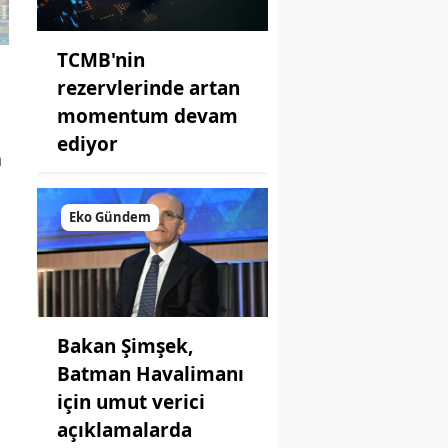
TCMB'nin
rezervlerinde artan
momentum devam
ediyor
a
Eko Gündem
Bakan Şimşek,
Batman Havalimanı
için umut verici
açıklamalarda