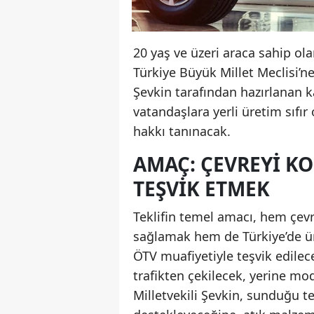
20 yaş ve üzeri araca sahip ol
Türkiye Büyük Millet Meclisi’
Şevkin tarafından hazırlanan ka
vatandaşlara yerli üretim sıf
hakkı tanınacak.
AMAÇ: ÇEVREYI KO
TEŞVIK ETMEK
Teklifin temel amacı, hem çevr
sağlamak hem de Türkiye’de üre
ÖTV muafiyetiyle teşvik edile
trafikten çekilecek, yerine mod
Milletvekili Şevkin, sunduğu 