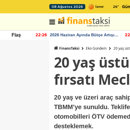
26
°
08 Ağustos 2026
Gün
r seviyesinin
2026 Haziran Ayında Bütçe Artışı
Flaş
22:26
22
Yaşandı
FinansTaksi
Eko Gündem
20 yaş üst
20 yaş üstü
fırsatı Me
20 yaş ve üzeri araç sahip
TBMM’ye sunuldu. Teklife 
otomobilleri ÖTV ödemede
desteklemek.