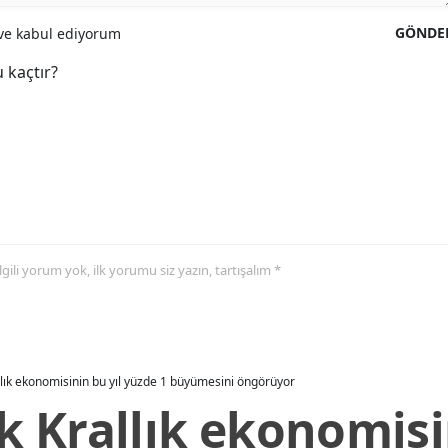
GÖNDE
e kabul ediyorum
 kaçtır?
 ilgili yorum yok, ilk yorumu siz yazın, tartışalım *
allık ekonomisinin bu yıl yüzde 1 büyümesini öngörüyor
ik Krallık ekonomisi