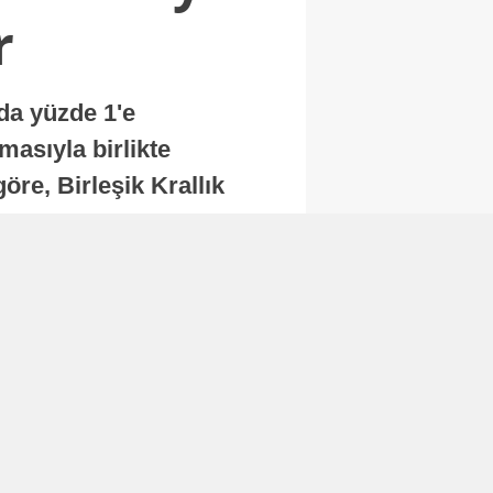
r
nda yüzde 1'e
masıyla birlikte
re, Birleşik Krallık
.
Abone Ol