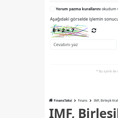
Yorum yazma kurallarını
okudum v
Aşağıdaki görselde işlemin sonucu
* Bu içerik ile
FinansTaksi
Finans
IMF, Birleşik Kr
IMF, Birleş