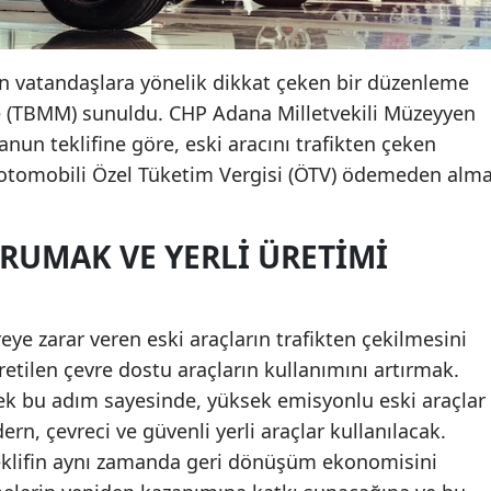
an vatandaşlara yönelik dikkat çeken bir düzenleme
ne (TBMM) sunuldu. CHP Adana Milletvekili Müzeyyen
nun teklifine göre, eski aracını trafikten çeken
ır otomobili Özel Tüketim Vergisi (ÖTV) ödemeden alm
RUMAK VE YERLI ÜRETIMI
eye zarar veren eski araçların trafikten çekilmesini
tilen çevre dostu araçların kullanımını artırmak.
cek bu adım sayesinde, yüksek emisyonlu eski araçlar
ern, çevreci ve güvenli yerli araçlar kullanılacak.
teklifin aynı zamanda geri dönüşüm ekonomisini