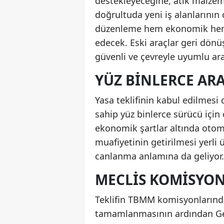
destekleyeceğine, atık malzem
doğrultuda yeni iş alanlarının
düzenleme hem ekonomik hem ç
edecek. Eski araçlar geri dön
güvenli ve çevreyle uyumlu araç
YÜZ BINLERCE ARA
Yasa teklifinin kabul edilmesi
sahip yüz binlerce sürücü içi
ekonomik şartlar altında otom
muafiyetinin getirilmesi yerli
canlanma anlamına da geliyor.
MECLIS KOMISYON
Teklifin TBMM komisyonlarınd
tamamlanmasının ardından Ge