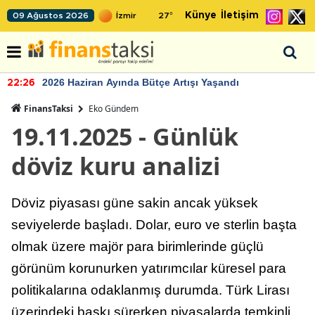
Künye
İletişim
09 Ağustos 2026
27
°
2026 Haziran Ayında Bütçe Artışı Yaşandı
22:26
FinansTaksi
Eko Gündem
19.11.2025 - Günlük
döviz kuru analizi
Döviz piyasası güne sakin ancak yüksek
seviyelerde başladı. Dolar, euro ve sterlin başta
olmak üzere majör para birimlerinde güçlü
görünüm korunurken yatırımcılar küresel para
politikalarına odaklanmış durumda. Türk Lirası
üzerindeki baskı sürerken piyasalarda temkinli