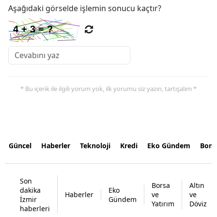
Aşağıdaki görselde işlemin sonucu kaçtır?
* Bu içerik ile ilgili yorum yok, ilk yorumu siz yazın, tartışalım *
Güncel
Haberler
Teknoloji
Kredi
Eko Gündem
Bors
Son
Borsa
Altın
dakika
Eko
Haberler
ve
ve
İzmir
Gündem
Yatırım
Döviz
haberleri