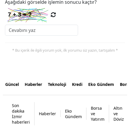
Aşağıdaki görselde işlemin sonucu kaçtır?
* Bu içerik ile ilgili yorum yok, ilk yorumu siz yazın, tartışalım *
Güncel
Haberler
Teknoloji
Kredi
Eko Gündem
Bors
Son
Borsa
Altın
dakika
Eko
Haberler
ve
ve
İzmir
Gündem
Yatırım
Döviz
haberleri