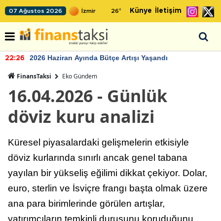
Künye
İletişim
07 Ağustos 2026
26
°
2026 Haziran Ayında Bütçe Artışı Yaşandı
22:26
FinansTaksi
Eko Gündem
16.04.2026 - Günlük
döviz kuru analizi
Küresel piyasalardaki gelişmelerin etkisiyle
döviz kurlarında sınırlı ancak genel tabana
yayılan bir yükseliş eğilimi dikkat çekiyor. Dolar,
euro, sterlin ve İsviçre frangı başta olmak üzere
ana para birimlerinde görülen artışlar,
yatırımcıların temkinli duruşunu koruduğunu