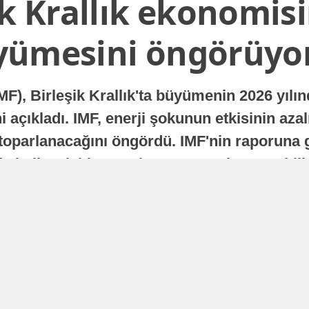
ik Krallık ekonomisi
yümesini öngörüyo
MF), Birleşik Krallık'ta büyümenin 2026 yılı
 açıkladı. IMF, enerji şokunun etkisinin azal
oparlanacağını öngördü. IMF'nin raporuna gö
a istikrarlı bir toparlanma süreci yaşayabilir
Yayınlanma
16 Temmuz 2026 - 22:37