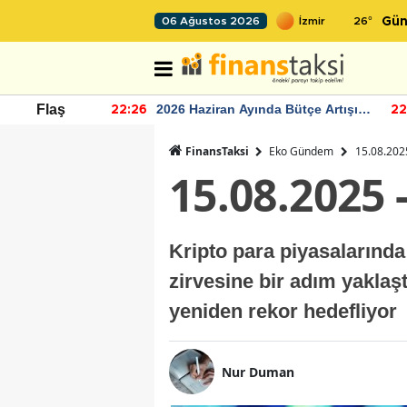
26
°
06 Ağustos 2026
Gün
r seviyesinin
2026 Haziran Ayında Bütçe Artışı
Flaş
22:26
22
Yaşandı
FinansTaksi
Eko Gündem
15.08.202
15.08.2025 
Kripto para piyasalarında
zirvesine bir adım yaklaşt
yeniden rekor hedefliyor
Nur Duman