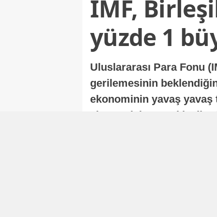
IMF, Birleş
yüzde 1 bü
Uluslararası Para Fonu (I
gerilemesinin beklendiğini
ekonominin yavaş yavaş t
ekonomisi, sonraki yıllard
Nur Duman