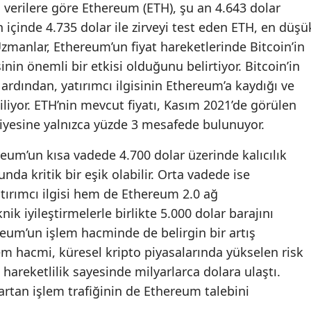
 verilere göre Ethereum (ETH), şu an 4.643 dolar
 içinde 4.735 dolar ile zirveyi test eden ETH, en düşü
Uzmanlar, Ethereum’un fiyat hareketlerinde Bitcoin’in
in önemli bir etkisi olduğunu belirtiyor. Bitcoin’in
n ardından, yatırımcı ilgisinin Ethereum’a kaydığı ve
diliyor. ETH’nin mevcut fiyatı, Kasım 2021’de görülen
yesine yalnızca yüzde 3 mesafede bulunuyor.
reum’un kısa vadede 4.700 dolar üzerinde kalıcılık
unda kritik bir eşik olabilir. Orta vadede ise
ırımcı ilgisi hem de Ethereum 2.0 ağ
ik iyileştirmelerle birlikte 5.000 dolar barajını
eum’un işlem hacminde de belirgin bir artış
lem hacmi, küresel kripto piyasalarında yükselen risk
hareketlilik sayesinde milyarlarca dolara ulaştı.
rtan işlem trafiğinin de Ethereum talebini