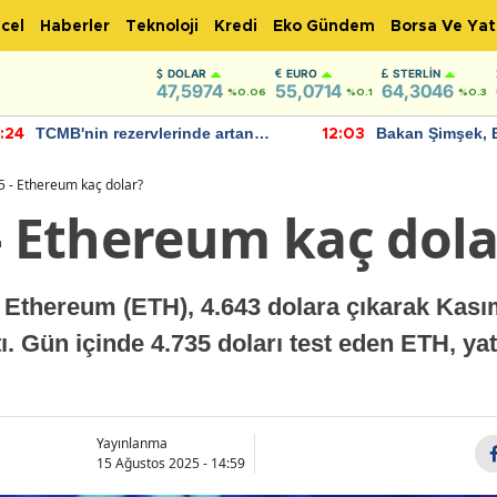
cel
Haberler
Teknoloji
Kredi
Eko Gündem
Borsa Ve Yat
DOLAR
EURO
STERLIN
47,5974
55,0714
64,3046
%0.06
%0.1
%0.3
TCMB'nin rezervlerinde artan
Bakan Şimşek, 
:24
12:03
momentum devam ediyor
için umut verici
bulundu
5 - Ethereum kaç dolar?
- Ethereum kaç dola
 Ethereum (ETH), 4.643 dolara çıkarak Kasım
ı. Gün içinde 4.735 doları test eden ETH, yat
Yayınlanma
15 Ağustos 2025 - 14:59