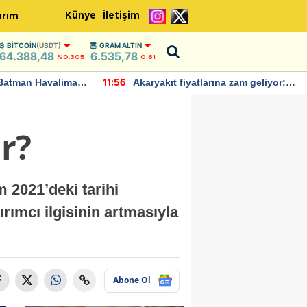
Künye
İletişim
ırım
BITCOIN
(USDT)
GRAM ALTIN
64.388,48
6.535,78
%0.305
0,61
Batman Havalimanı
Akaryakıt fiyatlarına zam geliyor:
11:56
 açıklamalarda
Yeni tarih açıklandı
r?
 2021’deki tarihi
ırımcı ilgisinin artmasıyla
Abone Ol