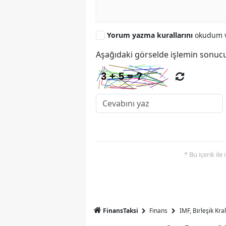
Yorum yazma kurallarını
okudum v
Aşağıdaki görselde işlemin sonucu
* Bu içerik ile
FinansTaksi
Finans
IMF, Birleşik Kr