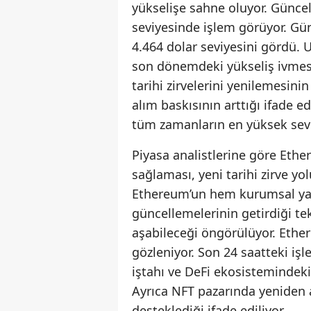
yükselişe sahne oluyor. Güncel
seviyesinde işlem görüyor. Gün
4.464 dolar seviyesini gördü. 
son dönemdeki yükseliş ivmesin
tarihi zirvelerini yenilemesini
alım baskısının arttığı ifade e
tüm zamanların en yüksek sevi
Piyasa analistlerine göre Ethe
sağlaması, yeni tarihi zirve yol
Ethereum’un hem kurumsal yat
güncellemelerinin getirdiği tekn
aşabileceği öngörülüyor. Ether
gözleniyor. Son 24 saatteki iş
iştahı ve DeFi ekosistemindeki 
Ayrıca NFT pazarında yeniden a
desteklediği ifade ediliyor.