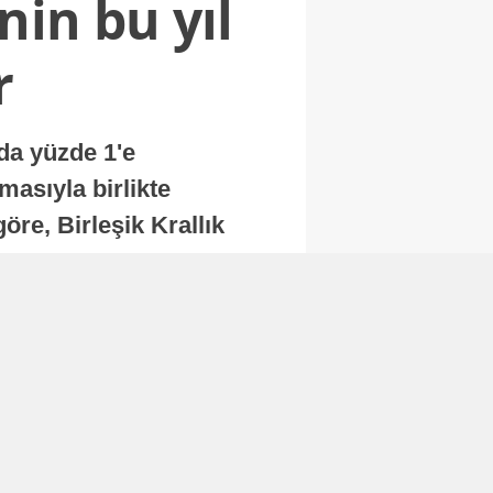
nin bu yıl
r
nda yüzde 1'e
masıyla birlikte
re, Birleşik Krallık
.
Abone Ol
Finans