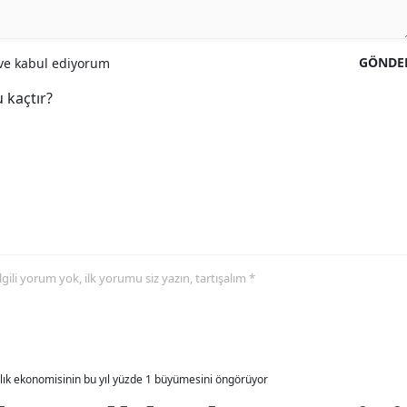
GÖNDE
e kabul ediyorum
 kaçtır?
 ilgili yorum yok, ilk yorumu siz yazın, tartışalım *
allık ekonomisinin bu yıl yüzde 1 büyümesini öngörüyor