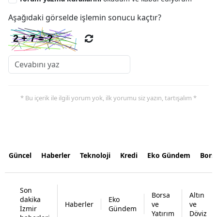
Aşağıdaki görselde işlemin sonucu kaçtır?
* Bu içerik ile ilgili yorum yok, ilk yorumu siz yazın, tartışalım *
Güncel
Haberler
Teknoloji
Kredi
Eko Gündem
Bors
Son
Borsa
Altın
dakika
Eko
Haberler
ve
ve
İzmir
Gündem
Yatırım
Döviz