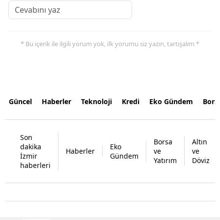
* Bu içerik ile ilgili yorum yok, ilk yorumu siz yazın, tartışalım *
Güncel
Haberler
Teknoloji
Kredi
Eko Gündem
Bors
Son
Borsa
Altın
dakika
Eko
Haberler
ve
ve
İzmir
Gündem
Yatırım
Döviz
haberleri