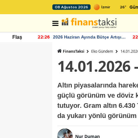
26
°
08 Ağustos 2026
Gün
r seviyesinin
2026 Haziran Ayında Bütçe Artışı
Flaş
22:26
22
Yaşandı
FinansTaksi
Eko Gündem
14.01.2026
14.01.2026 
Altın piyasalarında harek
güçlü görünüm ve döviz ku
tutuyor. Gram altın 6.430
da yukarı yönlü görünüm 
Nur Duman