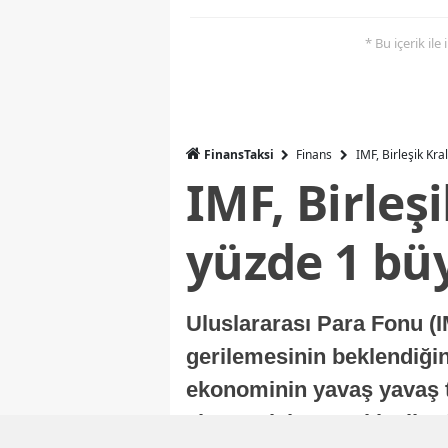
* Bu içerik ile
FinansTaksi
Finans
IMF, Birleşik Kr
IMF, Birleş
yüzde 1 bü
Uluslararası Para Fonu (I
gerilemesinin beklendiğini
ekonominin yavaş yavaş t
ekonomisi, sonraki yıllard