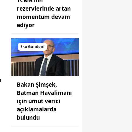
TCMB'nin
rezervlerinde artan
momentum devam
ediyor
Eko Gündem
u
Bakan Şimşek,
Batman Havalimanı
için umut verici
açıklamalarda
bulundu