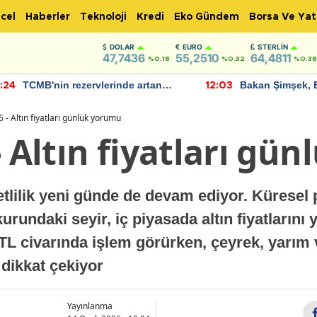
cel
Haberler
Teknoloji
Kredi
Eko Gündem
Borsa Ve Yat
DOLAR
EURO
STERLIN
47,7436
55,2510
64,4811
%0.18
%0.32
%0.38
TCMB'nin rezervlerinde artan
Bakan Şimşek, 
:24
12:03
momentum devam ediyor
için umut verici
bulundu
 - Altın fiyatları günlük yorumu
- Altın fiyatları gü
etlilik yeni günde de devam ediyor. Küresel 
rundaki seyir, iç piyasada altın fiyatlarını
 TL civarında işlem görürken, çeyrek, yarım
dikkat çekiyor
Yayınlanma