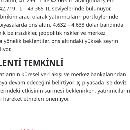
m altın, 41.259 TL ile 42.063 TL aralığında işlem
 42.719 TL – 43.365 TL seviyelerinde bulunuyor.
birikim aracı olarak yatırımcıların portföylerinde
piyasalarda ons altın, 4.632 – 4.633 dolar bandında
 belirsizlikler, jeopolitik riskler ve merkez
a yönelik beklentiler, ons altındaki yüksek seyrin
ıyor.
LENTI TEMKINLI
yatlarının küresel veri akışı ve merkez bankalarından
ya devam edeceğini belirtiyor. İç piyasada ise döviz
üzerindeki etkisinin sürmesi beklenirken, yatırımcıların
i hareket etmeleri öneriliyor.