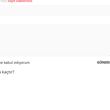
veya
kayıt olabilirsiniz
.
GÖNDE
e kabul ediyorum
 kaçtır?