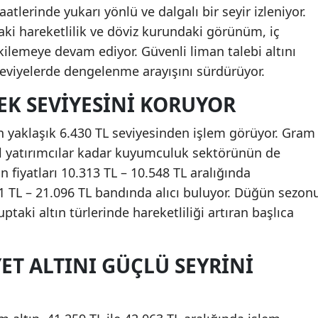
atlerinde yukarı yönlü ve dalgalı bir seyir izleniyor.
aki hareketlilik ve döviz kurundaki görünüm, iç
kilemeye devam ediyor. Güvenli liman talebi altını
seviyelerde dengelenme arayışını sürdürüyor.
EK SEVIYESINI KORUYOR
n yaklaşık 6.430 TL seviyesinden işlem görüyor. Gram
l yatırımcılar kadar kuyumculuk sektörünün de
n fiyatları 10.313 TL – 10.548 TL aralığında
1 TL – 21.096 TL bandında alıcı buluyor. Düğün sezon
uptaki altın türlerinde hareketliliği artıran başlıca
ET ALTINI GÜÇLÜ SEYRINI