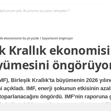
 ilgili yorum yok, ilk yorumu siz yazın, tartışalım *
allık ekonomisinin bu yıl yüzde 1 büyümesini öngörüyor
ik Krallık ekonomisi
yümesini öngörüyo
MF), Birleşik Krallık'ta büyümenin 2026 yılı
 açıkladı. IMF, enerji şokunun etkisinin azal
oparlanacağını öngördü. IMF'nin raporuna gö
a istikrarlı bir toparlanma süreci yaşayabilir