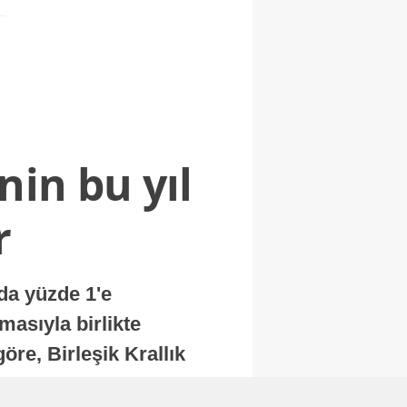
nin bu yıl
r
nda yüzde 1'e
masıyla birlikte
re, Birleşik Krallık
.