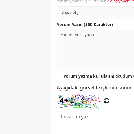
Yorum yapmak için, isterseniz
giriş yapabilir
Yorum Yazın (500 Karakter)
Yorum yazma kurallarını
okudum v
Aşağıdaki görselde işlemin sonucu