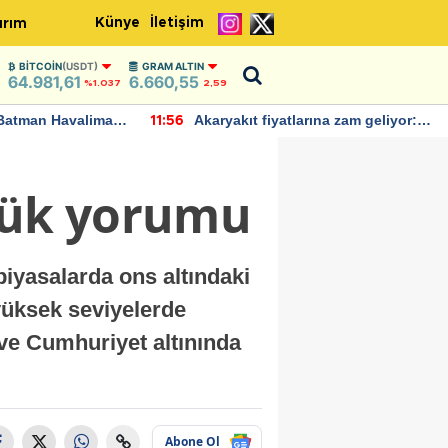
Künye
İletişim
ırım
BITCOIN
(USDT)
GRAM ALTIN
64.981,61
6.660,55
%1.037
2,59
Batman Havalimanı
Akaryakıt fiyatlarına zam geliyor:
11:56
 açıklamalarda
Yeni tarih açıklandı
nlük yorumu
piyasalarda ons altındaki
 yüksek seviyelerde
 ve Cumhuriyet altınında
Abone Ol