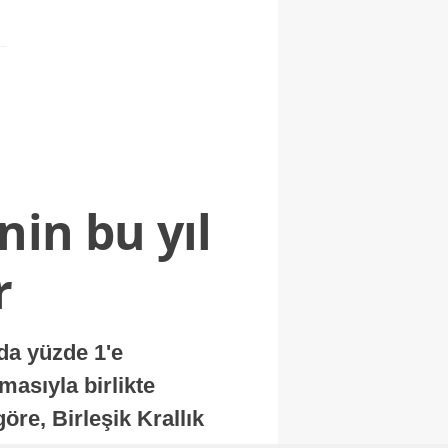
nin bu yıl
r
nda yüzde 1'e
masıyla birlikte
re, Birleşik Krallık