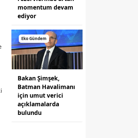
momentum devam
ediyor
Eko Gündem
e
Bakan Şimşek,
Batman Havalimanı
i
için umut verici
açıklamalarda
bulundu