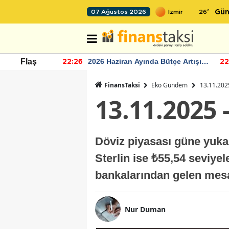
26
°
07 Ağustos 2026
Gün
r seviyesinin
2026 Haziran Ayında Bütçe Artışı
Flaş
22:26
22
Yaşandı
FinansTaksi
Eko Gündem
13.11.2025
13.11.2025 
Döviz piyasası güne yukarı
Sterlin ise ₺55,54 seviyel
bankalarından gelen mesaj
Nur Duman