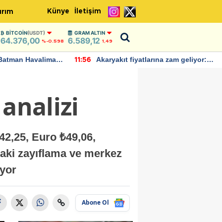
Künye
İletişim
ırım
BITCOIN
(USDT)
GRAM ALTIN
64.376,00
6.589,12
%-0.598
1,49
Batman Havalimanı
Akaryakıt fiyatlarına zam geliyor:
11:56
 açıklamalarda
Yeni tarih açıklandı
analizi
₺42,25, Euro ₺49,06,
ndaki zayıflama ve merkez
ıyor
Abone Ol