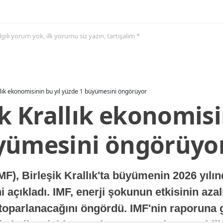
 ilgili yorum yok, ilk yorumu siz yazın, tartışalım *
allık ekonomisinin bu yıl yüzde 1 büyümesini öngörüyor
ik Krallık ekonomisi
yümesini öngörüyo
MF), Birleşik Krallık'ta büyümenin 2026 yılı
 açıkladı. IMF, enerji şokunun etkisinin azal
oparlanacağını öngördü. IMF'nin raporuna gö