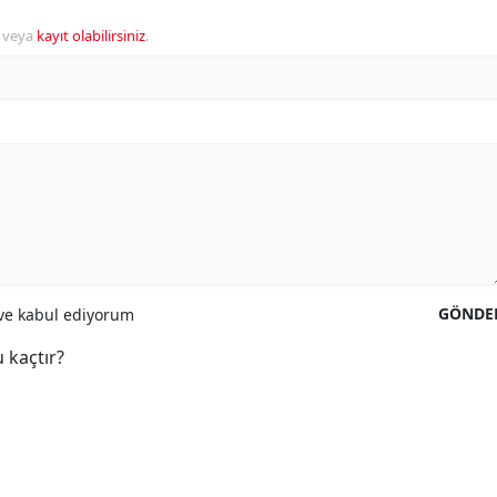
veya
kayıt olabilirsiniz
.
GÖNDE
e kabul ediyorum
 kaçtır?