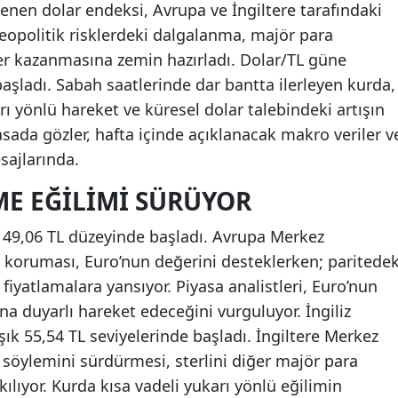
lenen dolar endeksi, Avrupa ve İngiltere tarafındaki
 jeopolitik risklerdeki dalgalanma, majör para
ğer kazanmasına zemin hazırladı. Dolar/TL güne
başladı. Sabah saatlerinde dar bantta ilerleyen kurda,
rı yönlü hareket ve küresel dolar talebindeki artışın
iyasada gözler, hafta içinde açıklanacak makro veriler v
sajlarında.
E EĞILIMI SÜRÜYOR
 49,06 TL düzeyinde başladı. Avrupa Merkez
 koruması, Euro’nun değerini desteklerken; paritedek
fiyatlamalara yansıyor. Piyasa analistleri, Euro’nun
na duyarlı hareket edeceğini vurguluyor. İngiliz
şık 55,54 TL seviyelerinde başladı. İngiltere Merkez
ı söylemini sürdürmesi, sterlini diğer majör para
kılıyor. Kurda kısa vadeli yukarı yönlü eğilimin