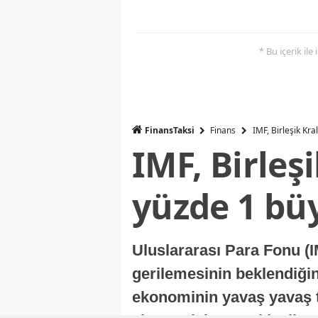
* Bu içerik ile
FinansTaksi
Finans
IMF, Birleşik Kr
IMF, Birleş
yüzde 1 bü
Uluslararası Para Fonu (I
gerilemesinin beklendiğini
ekonominin yavaş yavaş t