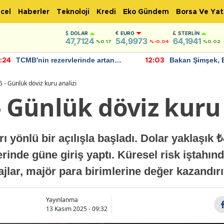
cel
Haberler
Teknoloji
Kredi
Eko Gündem
Borsa Ve Yat
DOLAR
EURO
STERLIN
47,7124
54,9973
64,1941
%0.17
%-0.04
%0.02
TCMB'nin rezervlerinde artan
Bakan Şimşek, 
:24
12:03
momentum devam ediyor
için umut verici
bulundu
 - Günlük döviz kuru analizi
- Günlük döviz kuru 
 yönlü bir açılışla başladı. Dolar yaklaşık 
erinde güne giriş yaptı. Küresel risk iştahı
lar, majör para birimlerine değer kazandır
Yayınlanma
13 Kasım 2025 - 09:32