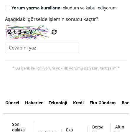
Yorum yazma kurallarını
okudum ve kabul ediyorum
Aşağıdaki görselde işlemin sonucu kaçtır?
* Bu içerik ile ilgili yorum yok, ilk yorumu siz yazın, tartışalım *
Güncel
Haberler
Teknoloji
Kredi
Eko Gündem
Bors
Son
Borsa
Altın
dakika
Eko