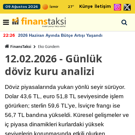
Künye
İletişim
09 Ağustos 2026
27
°
2026 Haziran Ayında Bütçe Artışı Yaşandı
22:26
FinansTaksi
Eko Gündem
12.02.2026 - Günlük
döviz kuru analizi
Döviz piyasalarında yukarı yönlü seyir sürüyor.
Dolar 43,6 TL, euro 51,8 TL seviyesinde işlem
görürken; sterlin 59,6 TL’ye, İsviçre frangı ise
56,7 TL bandına yükseldi. Küresel gelişmeler ve
iç piyasa dinamikleri kurlardaki yüksek
seviyelerin korunmasında etkili olurken,