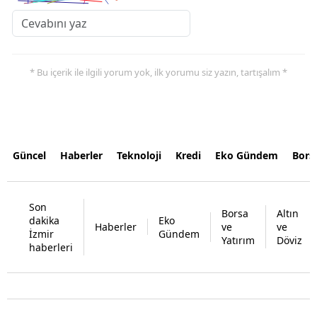
* Bu içerik ile ilgili yorum yok, ilk yorumu siz yazın, tartışalım *
Güncel
Haberler
Teknoloji
Kredi
Eko Gündem
Bors
Son
Borsa
Altın
dakika
Eko
Haberler
ve
ve
İzmir
Gündem
Yatırım
Döviz
haberleri