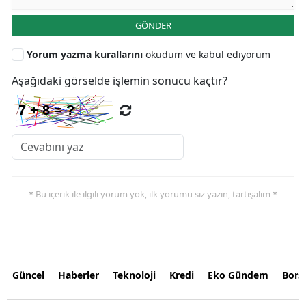
GÖNDER
Yorum yazma kurallarını
okudum ve kabul ediyorum
Aşağıdaki görselde işlemin sonucu kaçtır?
* Bu içerik ile ilgili yorum yok, ilk yorumu siz yazın, tartışalım *
Güncel
Haberler
Teknoloji
Kredi
Eko Gündem
Bors