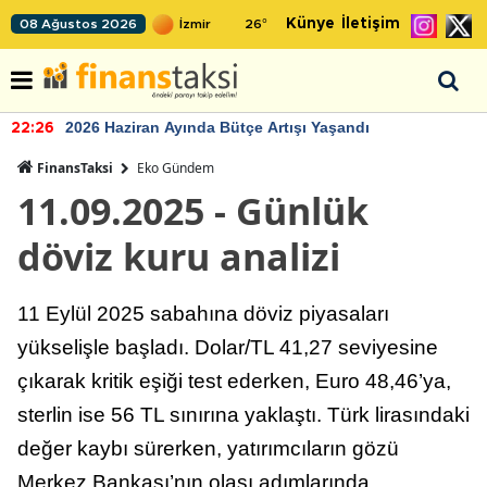
Künye
İletişim
08 Ağustos 2026
26
°
2026 Haziran Ayında Bütçe Artışı Yaşandı
22:26
FinansTaksi
Eko Gündem
11.09.2025 - Günlük
döviz kuru analizi
11 Eylül 2025 sabahına döviz piyasaları
yükselişle başladı. Dolar/TL 41,27 seviyesine
çıkarak kritik eşiği test ederken, Euro 48,46’ya,
sterlin ise 56 TL sınırına yaklaştı. Türk lirasındaki
değer kaybı sürerken, yatırımcıların gözü
Merkez Bankası’nın olası adımlarında