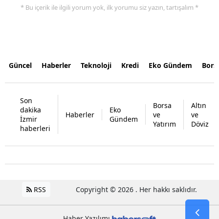
* Bu içerik ile ilgili yorum yok, ilk yorumu siz yazın, tartışalım *
Güncel
Haberler
Teknoloji
Kredi
Eko Gündem
Bors
Son
Borsa
Altın
dakika
Eko
Haberler
ve
ve
İzmir
Gündem
Yatırım
Döviz
haberleri
RSS
Copyright © 2026 . Her hakkı saklıdır.
Haber Yazılımı