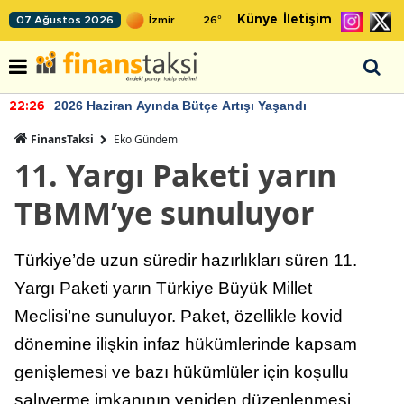
Künye
İletişim
07 Ağustos 2026
26
°
2026 Haziran Ayında Bütçe Artışı Yaşandı
22:26
FinansTaksi
Eko Gündem
11. Yargı Paketi yarın
TBMM’ye sunuluyor
Türkiye’de uzun süredir hazırlıkları süren 11.
Yargı Paketi yarın Türkiye Büyük Millet
Meclisi’ne sunuluyor. Paket, özellikle kovid
dönemine ilişkin infaz hükümlerinde kapsam
genişlemesi ve bazı hükümlüler için koşullu
salıverme imkanının yeniden düzenlenmesi