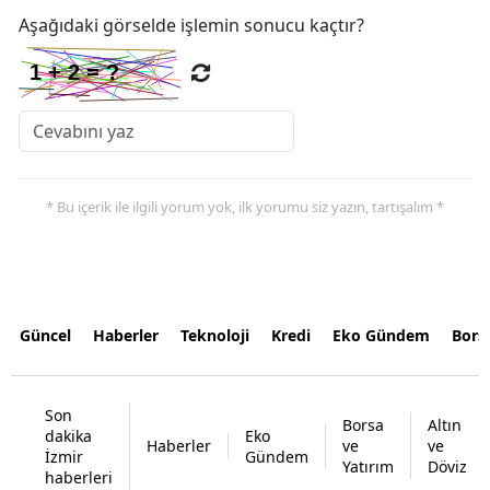
Aşağıdaki görselde işlemin sonucu kaçtır?
* Bu içerik ile ilgili yorum yok, ilk yorumu siz yazın, tartışalım *
Güncel
Haberler
Teknoloji
Kredi
Eko Gündem
Bors
Son
Borsa
Altın
dakika
Eko
Haberler
ve
ve
İzmir
Gündem
Yatırım
Döviz
haberleri