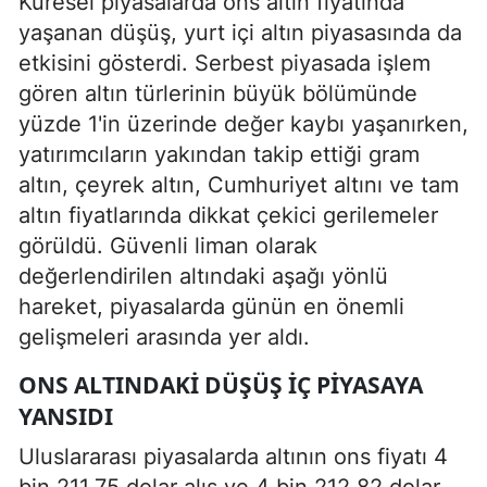
Küresel piyasalarda ons altın fiyatında
yaşanan düşüş, yurt içi altın piyasasında da
etkisini gösterdi. Serbest piyasada işlem
gören altın türlerinin büyük bölümünde
yüzde 1'in üzerinde değer kaybı yaşanırken,
yatırımcıların yakından takip ettiği gram
altın, çeyrek altın, Cumhuriyet altını ve tam
altın fiyatlarında dikkat çekici gerilemeler
görüldü. Güvenli liman olarak
değerlendirilen altındaki aşağı yönlü
hareket, piyasalarda günün en önemli
gelişmeleri arasında yer aldı.
ONS ALTINDAKI DÜŞÜŞ İÇ PIYASAYA
YANSIDI
Uluslararası piyasalarda altının ons fiyatı 4
bin 211,75 dolar alış ve 4 bin 212,82 dolar