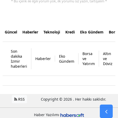
* Bu içerik ile ilgili yorum yok, ilk yorumu siz yazın, tartışalım *
Güncel
Haberler
Teknoloji
Kredi
Eko Gündem
Bors
Son
Borsa
Altın
dakika
Eko
Haberler
ve
ve
İzmir
Gündem
Yatırım
Döviz
haberleri
RSS
Copyright © 2026 . Her hakkı saklıdır.
Haber Yazılımı