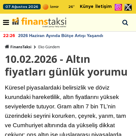
Künye
İletişim
07 Ağustos 2026
26
°
2026 Haziran Ayında Bütçe Artışı Yaşandı
22:26
FinansTaksi
Eko Gündem
10.02.2026 - Altın
fiyatları günlük yorumu
Küresel piyasalardaki belirsizlik ve döviz
kurundaki hareketlilik, altın fiyatlarını yüksek
seviyelerde tutuyor. Gram altın 7 bin TL’nin
üzerindeki seyrini korurken, çeyrek, yarım, tam
ve Cumhuriyet altınında da yükseliş dikkat
çekiyor; ons altın ise uluslararası piyasalarda