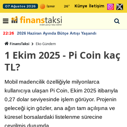
Künye
İletişim
07 Ağustos 2026
26
°
2026 Haziran Ayında Bütçe Artışı Yaşandı
22:26
FinansTaksi
Eko Gündem
1 Ekim 2025 - Pi Coin kaç
TL?
Mobil madencilik özelliğiyle milyonlarca
kullanıcıya ulaşan Pi Coin, Ekim 2025 itibarıyla
0,27 dolar seviyesinde işlem görüyor. Projenin
geleceği için gözler, ana ağın tam açılışına ve
küresel borsalardaki listelenme sürecine
çevrilmiş durumda