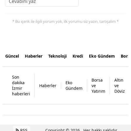
* Bu içerik ile ilgili yorum yok, ilk yorumu siz yazın, tartışalım *
Güncel
Haberler
Teknoloji
Kredi
Eko Gündem
Bors
Son
Borsa
Altın
dakika
Eko
Haberler
ve
ve
İzmir
Gündem
Yatırım
Döviz
haberleri
RSS
Copyright © 2026 . Her hakkı saklıdır.