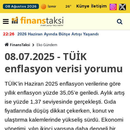
Künye
İletişim
08 Ağustos 2026
26
°
2026 Haziran Ayında Bütçe Artışı Yaşandı
22:26
FinansTaksi
Eko Gündem
08.07.2025 - TÜİK
enflasyon verisi yorumu
TÜİK’in Haziran 2025 enflasyon verilerine göre
yıllık enflasyon yüzde 35,05’e geriledi. Aylık artış
ise yüzde 1,37 seviyesinde gerçekleşti. Gıda
fiyatlarında düşüş dikkat çekerken, konut ve
ulaştırma kalemlerinde yükseliş sürdü. Ekonomi
yönetimi, yılın ikinci yarısına daha dengeli bir