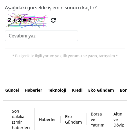
Aşağıdaki görselde işlemin sonucu kaçtır?
* Bu içerik ile ilgili yorum yok, ilk yorumu siz yazın, tartışalım *
Güncel
Haberler
Teknoloji
Kredi
Eko Gündem
Bors
Son
Borsa
Altın
dakika
Eko
Haberler
ve
ve
İzmir
Gündem
Yatırım
Döviz
haberleri